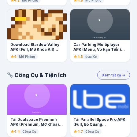
4.2
4.8
Mô Phỏng
Mô Phỏng
Download Stardew Valley
Car Parking Multiplayer
APK (Full, Mở Khóa All)...
APK (Menu, Vô Hạn Tiền)...
4
4.3
Mô Phỏng
Đua Xe
Công Cụ & Tiện Ích
Xem tất cả →
Tải Dualspace Premium
Tải Parallel Space Pro APK
APK (Premium, Mở Khóa)
(Full, Bỏ Quảng...
Mới...
4.4
4.7
Công Cụ
Công Cụ