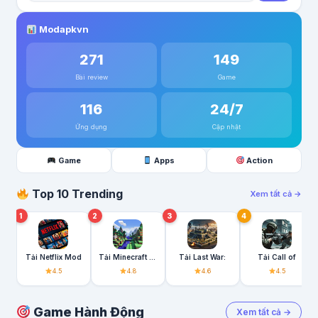
Modapkvn
271
149
Bài review
Game
116
24/7
Ứng dụng
Cập nhật
Game
Apps
Action
Top 10 Trending
Xem tất cả →
1
2
3
4
Tải Netflix Mod
Tải Minecraft Mod
Tải Last War:
Tải Call of
4.5
4.8
4.6
4.5
Game Hành Động
Xem tất cả →