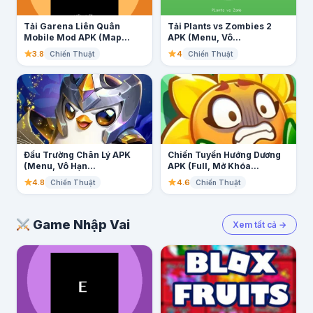
Tải Garena Liên Quân
Tải Plants vs Zombies 2
Mobile Mod APK (Map...
APK (Menu, Vô...
3.8
4
Chiến Thuật
Chiến Thuật
Đấu Trường Chân Lý APK
Chiến Tuyến Hướng Dương
(Menu, Vô Hạn...
APK (Full, Mở Khóa...
4.8
4.6
Chiến Thuật
Chiến Thuật
Game Nhập Vai
Xem tất cả →