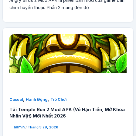
Angry Birds 2 Mod APK là phiên bản mod của game bắn
chim huyền thoại. Phần 2 mang đến đồ
,
,
Casual
Hành Động
Trò Chơi
Tải Temple Run 2 Mod APK (Vô Hạn Tiền, Mở Khóa
Nhân Vật) Mới Nhất 2026
admin
/
Tháng 3 29, 2026