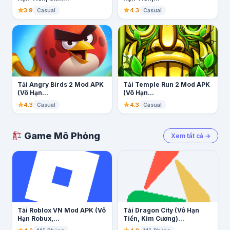
3.9
4.3
Casual
Casual
Tải Angry Birds 2 Mod APK
Tải Temple Run 2 Mod APK
(Vô Hạn...
(Vô Hạn...
4.3
4.3
Casual
Casual
Game Mô Phỏng
Xem tất cả →
Tải Roblox VN Mod APK (Vô
Tải Dragon City (Vô Hạn
Hạn Robux,...
Tiền, Kim Cương)...