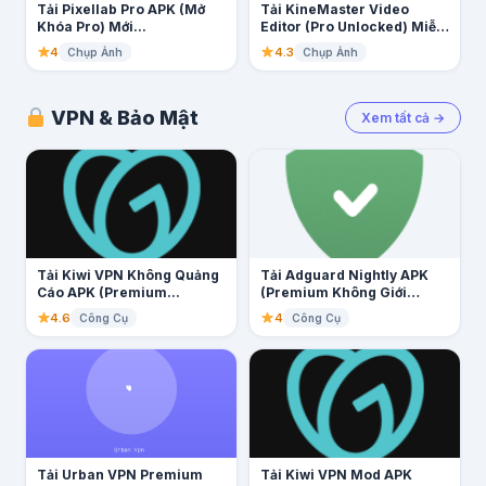
Tải Pixellab Pro APK (Mở
Tải KineMaster Video
Khóa Pro) Mới...
Editor (Pro Unlocked) Miễn
Phí...
4
4.3
Chụp Ảnh
Chụp Ảnh
VPN & Bảo Mật
Xem tất cả →
Tải Kiwi VPN Không Quảng
Tải Adguard Nightly APK
Cáo APK (Premium...
(Premium Không Giới
Hạn)...
4.6
4
Công Cụ
Công Cụ
Tải Urban VPN Premium
Tải Kiwi VPN Mod APK