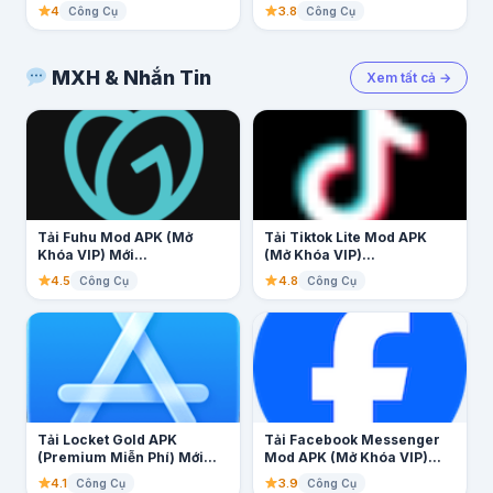
4
3.8
Công Cụ
Công Cụ
MXH & Nhắn Tin
Xem tất cả →
Tải Fuhu Mod APK (Mở
Tải Tiktok Lite Mod APK
Khóa VIP) Mới...
(Mở Khóa VIP)...
4.5
4.8
Công Cụ
Công Cụ
Tải Locket Gold APK
Tải Facebook Messenger
(Premium Miễn Phí) Mới...
Mod APK (Mở Khóa VIP)...
4.1
3.9
Công Cụ
Công Cụ