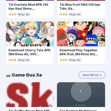
Tải Evertale Mod APK (Vô
Tải Blox Fruit VNG (Vô Hạn
Hạn Soul Stone,...
Tiền, Đá...
4.5
4.8
Nhập Vai
Nhập Vai
Download Cherry Tale APK
Download Play Together
(Mở Khóa All, VIP)...
APK (Full, Mở Khóa All)...
4.6
4.8
Nhập Vai
Nhập Vai
Game Đua Xe
Xem tất cả →
Tải Traffic Racer Mod APK
Car Parking Multiplayer