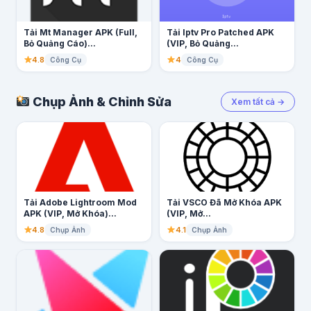
Tải Mt Manager APK (Full,
Tải Iptv Pro Patched APK
Bỏ Quảng Cáo)...
(VIP, Bỏ Quảng...
4.8
4
Công Cụ
Công Cụ
Chụp Ảnh & Chỉnh Sửa
Xem tất cả →
Tải Adobe Lightroom Mod
Tải VSCO Đã Mở Khóa APK
APK (VIP, Mở Khóa)...
(VIP, Mở...
4.8
4.1
Chụp Ảnh
Chụp Ảnh