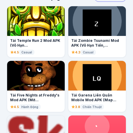
Tải Temple Run 2 Mod APK
Tải Zombie Tsunami Mod
(Vô Hạn...
APK (Vô Hạn Tiền,...
4.5
4.3
Casual
Casual
Tải Five Nights at Freddy's
Tải Garena Liên Quân
Mod APK (Mở...
Mobile Mod APK (Map...
4.5
3.8
Hành Động
Chiến Thuật