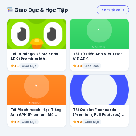
Giáo Dục & Học Tập
Xem tất cả →
Tải Duolingo Đã Mở Khóa
Tải Từ Điển Anh Việt TFlat
APK (Premium Mở...
VIP APK...
4.5
3.8
Giáo Dục
Giáo Dục
Tải Mochimochi Học Tiếng
Tải Quizlet Flashcards
Anh APK (Premium Mở...
(Premium, Full Features)
Miễn Phí...
4.5
4.8
Giáo Dục
Giáo Dục