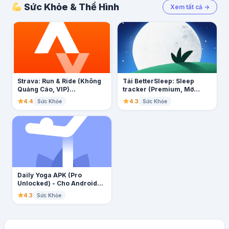
Sức Khỏe & Thể Hình
Xem tất cả →
Strava: Run & Ride (Không
Tải BetterSleep: Sleep
Quảng Cáo, VIP)...
tracker (Premium, Mở
Khóa VIP)...
4.4
4.3
Sức Khỏe
Sức Khỏe
Daily Yoga APK (Pro
Unlocked) - Cho Android...
4.3
Sức Khỏe