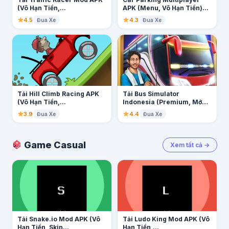
(Vô Hạn Tiền,...
APK (Menu, Vô Hạn Tiền)...
4.5
4.3
Đua Xe
Đua Xe
Tải Hill Climb Racing APK
Tải Bus Simulator
(Vô Hạn Tiền,...
Indonesia (Premium, Mở
Khóa) Update...
3.9
4.4
Đua Xe
Đua Xe
Game Casual
Xem tất cả →
Tải Snake.io Mod APK (Vô
Tải Ludo King Mod APK (Vô
Hạn Tiền, Skin...
Hạn Tiền,...