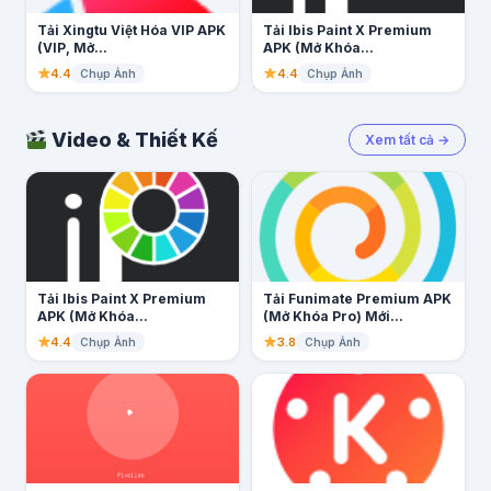
Tải Xingtu Việt Hóa VIP APK
Tải Ibis Paint X Premium
(VIP, Mở...
APK (Mở Khóa...
4.4
4.4
Chụp Ảnh
Chụp Ảnh
Video & Thiết Kế
Xem tất cả →
Tải Ibis Paint X Premium
Tải Funimate Premium APK
APK (Mở Khóa...
(Mở Khóa Pro) Mới...
4.4
3.8
Chụp Ảnh
Chụp Ảnh