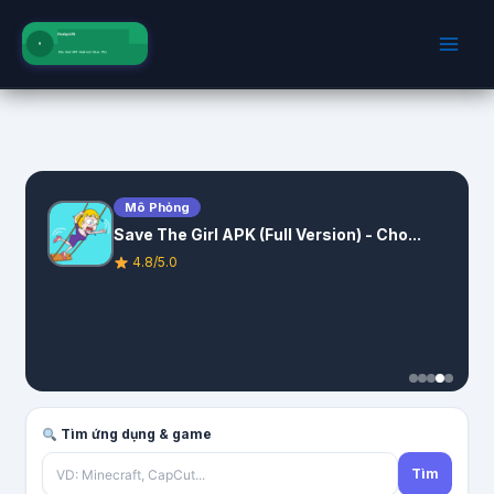
Nhảy
tới
nội
dung
Mô Phỏng
Save The Girl APK (Full Version) - Cho...
4.8/5.0
Tìm ứng dụng & game
Tìm