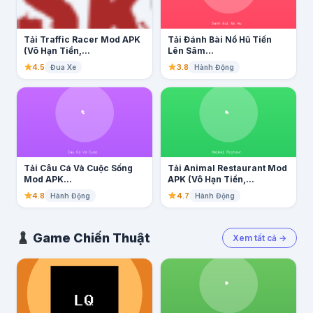
Tải Traffic Racer Mod APK
Tải Đánh Bài Nổ Hũ Tiến
(Vô Hạn Tiền,...
Lên Sâm...
4.5
3.8
Đua Xe
Hành Động
Tải Câu Cá Và Cuộc Sống
Tải Animal Restaurant Mod
Mod APK...
APK (Vô Hạn Tiền,...
4.8
4.7
Hành Động
Hành Động
Game Chiến Thuật
Xem tất cả →