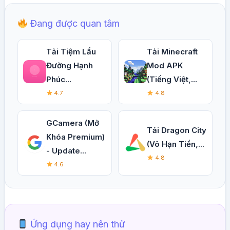
Đang được quan tâm
Tải Tiệm Lẩu
Tải Minecraft
Đường Hạnh
Mod APK
Phúc...
(Tiếng Việt,...
4.7
4.8
GCamera (Mở
Tải Dragon City
Khóa Premium)
(Vô Hạn Tiền,...
- Update...
4.8
4.6
Ứng dụng hay nên thử