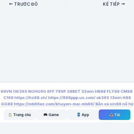
TRƯỚC ĐÓ
KẾ TIẾP
69VN
OK365
NOHU90
6FF
789P
28BET
32win
HB88
FLY88
CM88
C168
https://hz88.sh/
https://888ppp.us.com/
ok365
13win
tt88
GG88
https://mb66ez.com/khuyen-mai-mb66/
Bắn cá xin88
nổ hũ
qq88
https://lx88.nyc/
Trang chủ
Game
App
Tải