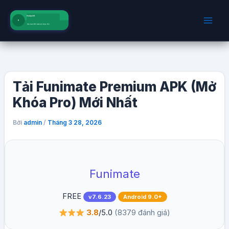
Nhảy
tới
nội
dung
Tải Funimate Premium APK (Mở
Khóa Pro) Mới Nhất
Bởi
/
admin
Tháng 3 28, 2026
Funimate
FREE
v7.6.23
Android 9.0+
3.8
/5.0
(8379 đánh giá)