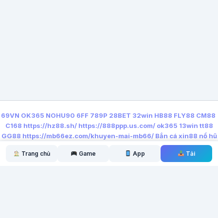
69VN
OK365
NOHU90
6FF
789P
28BET
32win
HB88
FLY88
CM88
C168
https://hz88.sh/
https://888ppp.us.com/
ok365
13win
tt88
GG88
https://mb66ez.com/khuyen-mai-mb66/
Bắn cá xin88
nổ hũ
qq88
Trang chủ
Game
App
Tải
← Bài trước
Bài tiếp →
Tải Laban Key Premium
Tải Kapi Vip APK (Premium,
APK (Premium,...
Mở...