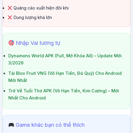
Quảng cáo xuất hiện đôi khi
Dung lượng khá lớn
Nhập Vai tương tự
Dynamons World APK (Full, Mở Khóa All) – Update Mới
3/2026
Tải Blox Fruit VNG (Vô Hạn Tiền, Đá Quý) Cho Android
Mới Nhất
Trở Về Tuổi Thơ APK (Vô Hạn Tiền, Kim Cương) – Mới
Nhất Cho Android
Game khác bạn có thể thích