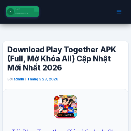
Nhảy
tới
nội
dung
Download Play Together APK
(Full, Mở Khóa All) Cập Nhật
Mới Nhất 2026
Bởi
/
admin
Tháng 3 28, 2026