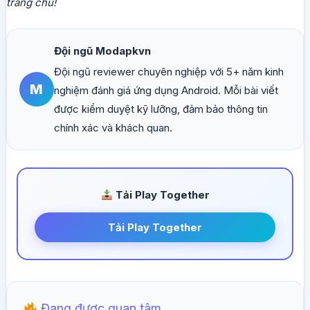
trang chủ!
Đội ngũ Modapkvn
Đội ngũ reviewer chuyên nghiệp với 5+ năm kinh
M
nghiệm đánh giá ứng dụng Android. Mỗi bài viết
được kiểm duyệt kỹ lưỡng, đảm bảo thông tin
chính xác và khách quan.
Tải Play Together
Tải Play Together
Đang được quan tâm