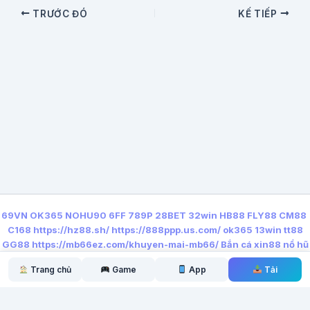
TRƯỚC ĐÓ
KẾ TIẾP
69VN
OK365
NOHU90
6FF
789P
28BET
32win
HB88
FLY88
CM88
C168
https://hz88.sh/
https://888ppp.us.com/
ok365
13win
tt88
GG88
https://mb66ez.com/khuyen-mai-mb66/
Bắn cá xin88
nổ hũ
qq88
Trang chủ
Game
App
Tải