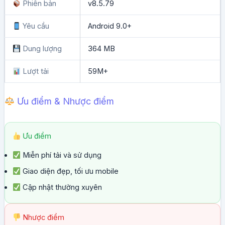
Phiên bản
v8.5.79
Yêu cầu
Android 9.0+
Dung lượng
364 MB
Lượt tải
59M+
Ưu điểm & Nhược điểm
Ưu điểm
Miễn phí tải và sử dụng
Giao diện đẹp, tối ưu mobile
Cập nhật thường xuyên
Nhược điểm