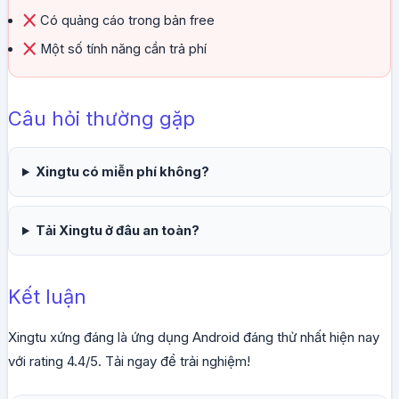
Có quảng cáo trong bản free
Một số tính năng cần trả phí
Câu hỏi thường gặp
Xingtu có miễn phí không?
Tải Xingtu ở đâu an toàn?
Kết luận
Xingtu xứng đáng là ứng dụng Android đáng thử nhất hiện nay
với rating 4.4/5. Tải ngay để trải nghiệm!