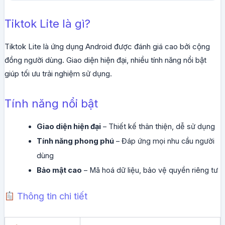
Tiktok Lite là gì?
Tiktok Lite là ứng dụng Android được đánh giá cao bởi cộng
đồng người dùng. Giao diện hiện đại, nhiều tính năng nổi bật
giúp tối ưu trải nghiệm sử dụng.
Tính năng nổi bật
Giao diện hiện đại
– Thiết kế thân thiện, dễ sử dụng
Tính năng phong phú
– Đáp ứng mọi nhu cầu người
dùng
Bảo mật cao
– Mã hoá dữ liệu, bảo vệ quyền riêng tư
Thông tin chi tiết