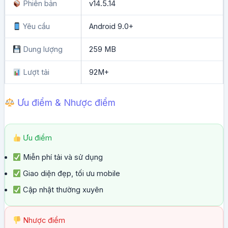
Phiên bản
v14.5.14
Yêu cầu
Android 9.0+
Dung lượng
259 MB
Lượt tải
92M+
Ưu điểm & Nhược điểm
Ưu điểm
Miễn phí tải và sử dụng
Giao diện đẹp, tối ưu mobile
Cập nhật thường xuyên
Nhược điểm