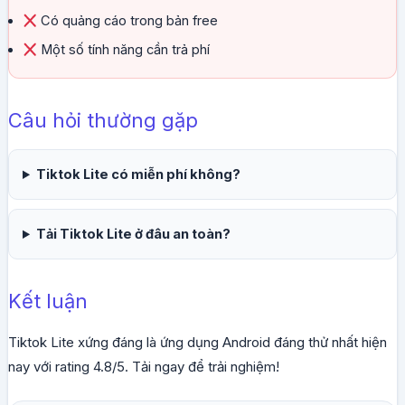
Có quảng cáo trong bản free
Một số tính năng cần trả phí
Câu hỏi thường gặp
Tiktok Lite có miễn phí không?
Tải Tiktok Lite ở đâu an toàn?
Kết luận
Tiktok Lite xứng đáng là ứng dụng Android đáng thử nhất hiện
nay với rating 4.8/5. Tải ngay để trải nghiệm!