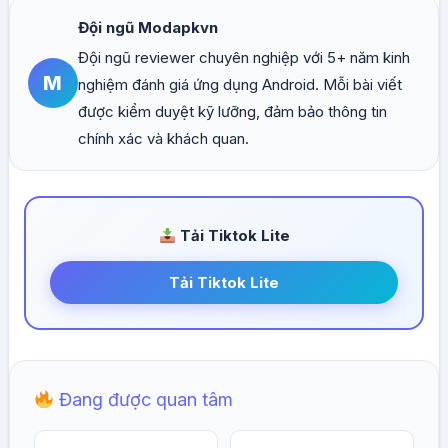
Đội ngũ Modapkvn
Đội ngũ reviewer chuyên nghiệp với 5+ năm kinh
M
nghiệm đánh giá ứng dụng Android. Mỗi bài viết
được kiểm duyệt kỹ lưỡng, đảm bảo thông tin
chính xác và khách quan.
Tải Tiktok Lite
Tải Tiktok Lite
Đang được quan tâm