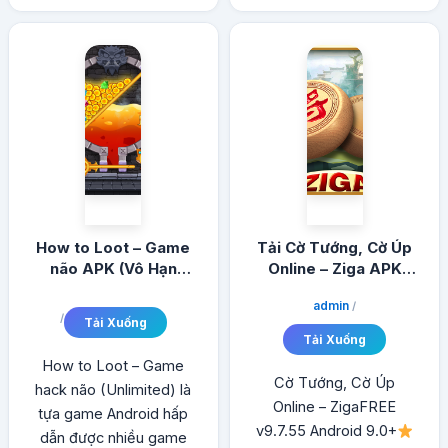
How to Loot – Game
Tải Cờ Tướng, Cờ Úp
não APK (Vô Hạn
Online – Ziga APK
Tiền, Đá Quý) – Mới
Phiên Bản Mới 2026
admin
/
Nhất Cho Android
/
How to Loot – Game
Cờ Tướng, Cờ Úp
hack não (Unlimited) là
Online – ZigaFREE
tựa game Android hấp
v9.7.55 Android 9.0+
dẫn được nhiều game