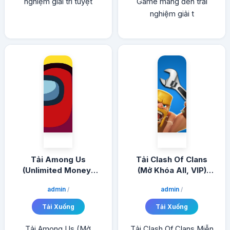
nghiệm giải trí tuyệt
Game mang đến trải
nghiệm giải t
Tải Among Us
Tải Clash Of Clans
(Unlimited Money)
(Mở Khóa All, VIP)
Phiên Bản Mới 2026
Cho Android Mới
admin
admin
/
/
Nhất
Tải Among Us (Mở
Tải Clash Of Clans Miễn