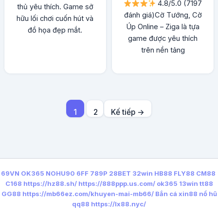
4.8/5.0 (7197
thủ yêu thích. Game sở
đánh giá)Cờ Tướng, Cờ
hữu lối chơi cuốn hút và
Úp Online – Ziga là tựa
đồ họa đẹp mắt.
game được yêu thích
trên nền tảng
1
2
Kế tiếp
→
69VN
OK365
NOHU90
6FF
789P
28BET
32win
HB88
FLY88
CM88
C168
https://hz88.sh/
https://888ppp.us.com/
ok365
13win
tt88
GG88
https://mb66ez.com/khuyen-mai-mb66/
Bắn cá xin88
nổ hũ
qq88
https://lx88.nyc/