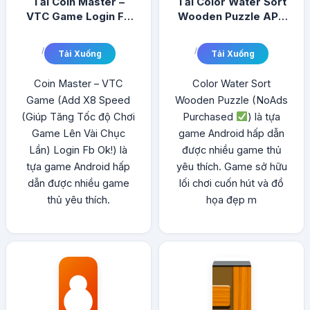
Tải Coin Master –
Tải Color Water Sort
VTC Game Login Fb
Wooden Puzzle APK
Ok!) APK Update Mới
Update Mới 3/2026
3/2026
/
/
Coin Master – VTC
Color Water Sort
Game (Add X8 Speed
Wooden Puzzle (NoAds
(Giúp Tăng Tốc độ Chơi
Purchased
) là tựa
Game Lên Vài Chục
game Android hấp dẫn
Lần) Login Fb Ok!) là
được nhiều game thủ
tựa game Android hấp
yêu thích. Game sở hữu
dẫn được nhiều game
lối chơi cuốn hút và đồ
thủ yêu thích.
họa đẹp m