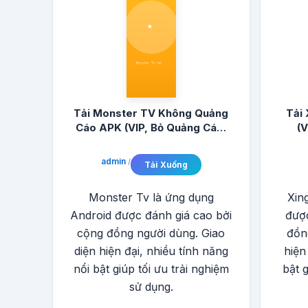
Tải Monster TV Không Quảng
Tải 
Cáo APK (VIP, Bỏ Quảng Cáo)
(V
Mới Nhất
admin
/
Monster Tv là ứng dụng
Xin
Android được đánh giá cao bởi
được
cộng đồng người dùng. Giao
đồn
diện hiện đại, nhiều tính năng
hiện
nổi bật giúp tối ưu trải nghiệm
bật g
sử dụng.