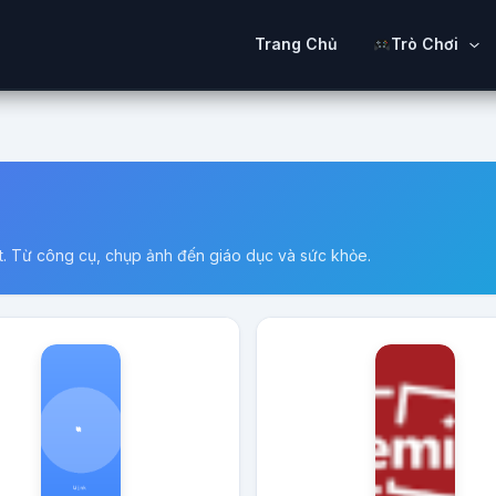
Trang Chủ
Trò Chơi
ất. Từ công cụ, chụp ảnh đến giáo dục và sức khỏe.