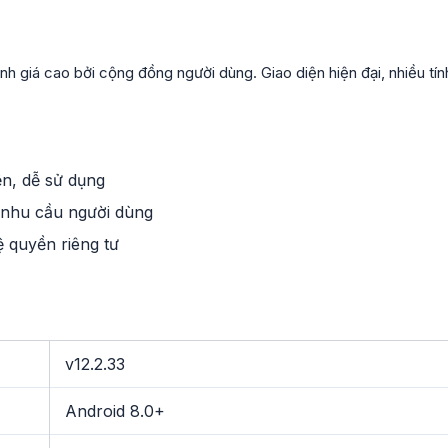
iá cao bởi cộng đồng người dùng. Giao diện hiện đại, nhiều tính 
ện, dễ sử dụng
nhu cầu người dùng
ệ quyền riêng tư
v12.2.33
Android 8.0+