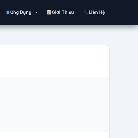
Ứng Dụng
Giới Thiệu
Liên Hệ