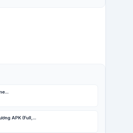
e...
ng APK (Full,...