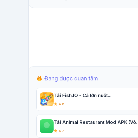
Đang được quan tâm
Tải Fish.IO - Cá lớn nuốt...
4.8
Tải Animal Restaurant Mod APK (Vô..
4.7