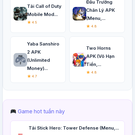
Đấu Trường
Tải Call of Duty
Chân Lý APK
Mobile Mod...
(Menu,...
4.5
4.8
Yaba Sanshiro
Two Horns
2 APK
APK (Vô Hạn
(Unlimited
Tiền,...
Money)...
4.8
4.7
Game hot tuần này
Tải Stick Hero: Tower Defense (Menu,...