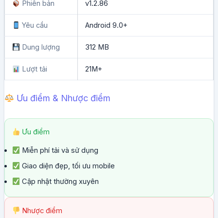
Phiên bản
v1.2.86
Yêu cầu
Android 9.0+
Dung lượng
312 MB
Lượt tải
21M+
Ưu điểm & Nhược điểm
Ưu điểm
Miễn phí tải và sử dụng
Giao diện đẹp, tối ưu mobile
Cập nhật thường xuyên
Nhược điểm