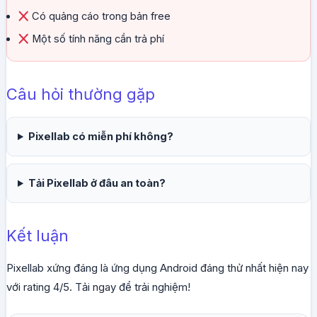
Có quảng cáo trong bản free
Một số tính năng cần trả phí
Câu hỏi thường gặp
Pixellab có miễn phí không?
Tải Pixellab ở đâu an toàn?
Kết luận
Pixellab xứng đáng là ứng dụng Android đáng thử nhất hiện nay
với rating 4/5. Tải ngay để trải nghiệm!