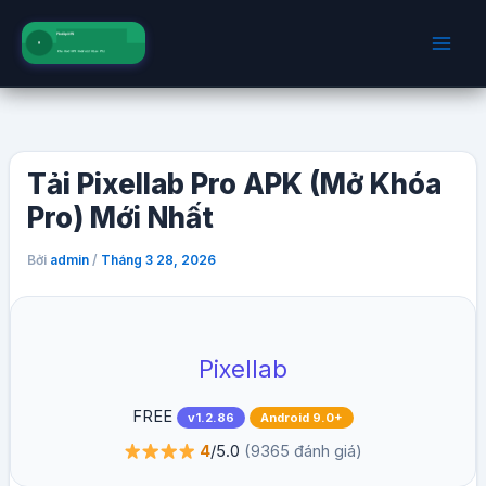
Nhảy
tới
nội
dung
Tải Pixellab Pro APK (Mở Khóa
Pro) Mới Nhất
Bởi
/
admin
Tháng 3 28, 2026
Pixellab
FREE
v1.2.86
Android 9.0+
4
/5.0
(9365 đánh giá)