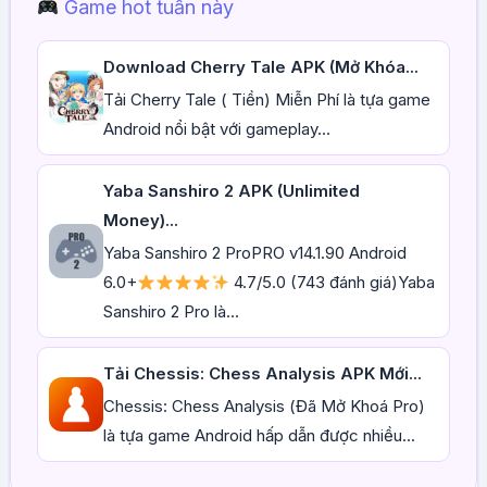
Game hot tuần này
Download Cherry Tale APK (Mở Khóa...
Tải Cherry Tale ( Tiền) Miễn Phí là tựa game
Android nổi bật với gameplay...
Yaba Sanshiro 2 APK (Unlimited
Money)...
Yaba Sanshiro 2 ProPRO v14.1.90 Android
6.0+
4.7/5.0 (743 đánh giá)Yaba
Sanshiro 2 Pro là...
Tải Chessis: Chess Analysis APK Mới...
Chessis: Chess Analysis (Đã Mở Khoá Pro)
là tựa game Android hấp dẫn được nhiều...