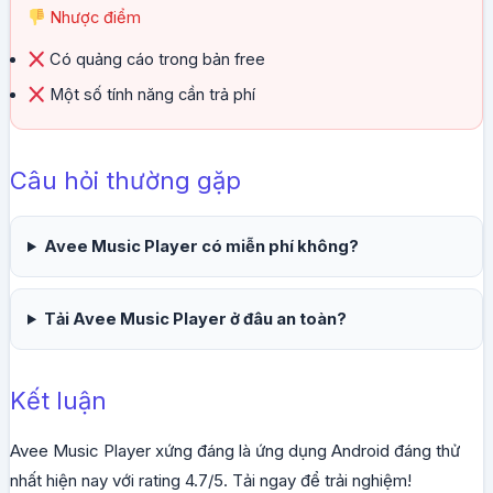
Nhược điểm
Có quảng cáo trong bản free
Một số tính năng cần trả phí
Câu hỏi thường gặp
Avee Music Player có miễn phí không?
Tải Avee Music Player ở đâu an toàn?
Kết luận
Avee Music Player xứng đáng là ứng dụng Android đáng thử
nhất hiện nay với rating 4.7/5. Tải ngay để trải nghiệm!