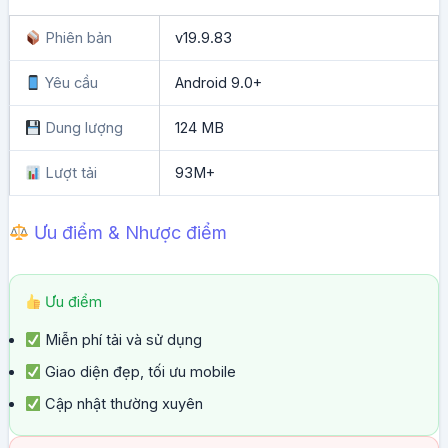
Phiên bản
v19.9.83
Yêu cầu
Android 9.0+
Dung lượng
124 MB
Lượt tải
93M+
Ưu điểm & Nhược điểm
Ưu điểm
Miễn phí tải và sử dụng
Giao diện đẹp, tối ưu mobile
Cập nhật thường xuyên