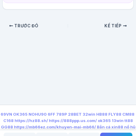
TRƯỚC ĐÓ
KẾ TIẾP
69VN
OK365
NOHU90
6FF
789P
28BET
32win
HB88
FLY88
CM88
C168
https://hz88.sh/
https://888ppp.us.com/
ok365
13win
tt88
GG88
https://mb66ez.com/khuyen-mai-mb66/
Bắn cá xin88
nổ hũ
qq88