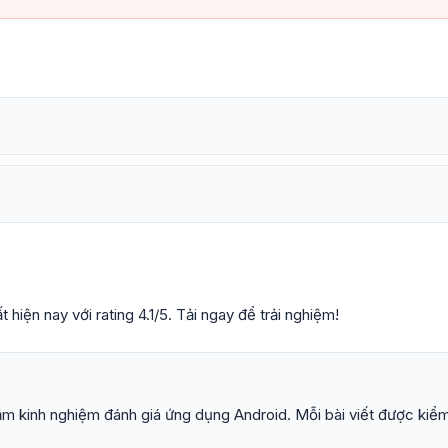
hiện nay với rating 4.1/5. Tải ngay để trải nghiệm!
m kinh nghiệm đánh giá ứng dụng Android. Mỗi bài viết được kiểm