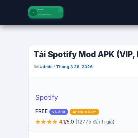
Nhảy
tới
nội
dung
Tải Spotify Mod APK (VIP,
admin
Tháng 3 28, 2026
Bởi
/
Spotify
FREE
v5.2.10
Android 6.0+
4.1
/5.0
(12775 đánh giá)