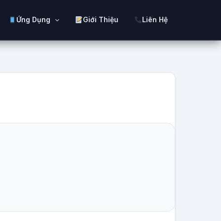
Ứng Dụng
Giới Thiệu
Liên Hệ