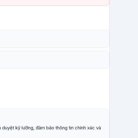
 duyệt kỹ lưỡng, đảm bảo thông tin chính xác và