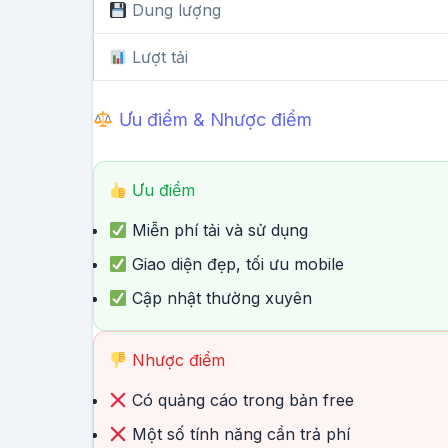
Dung lượng
Lượt tải
Ưu điểm & Nhược điểm
Ưu điểm
Miễn phí tải và sử dụng
Giao diện đẹp, tối ưu mobile
Cập nhật thường xuyên
Nhược điểm
Có quảng cáo trong bản free
Một số tính năng cần trả phí