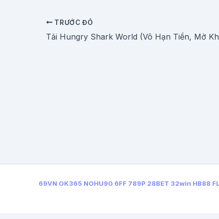
TRƯỚC ĐÓ
69VN
OK365
NOHU90
6FF
789P
28BET
32win
HB88
F