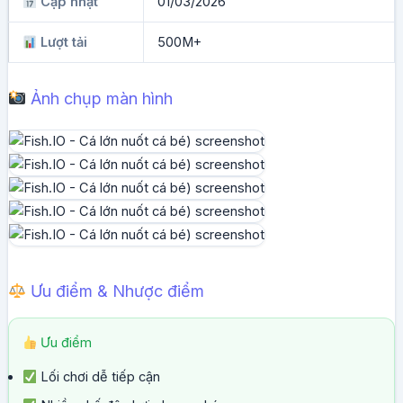
Cập nhật
01/03/2026
Lượt tải
500M+
Ảnh chụp màn hình
Ưu điểm & Nhược điểm
Ưu điểm
Lối chơi dễ tiếp cận