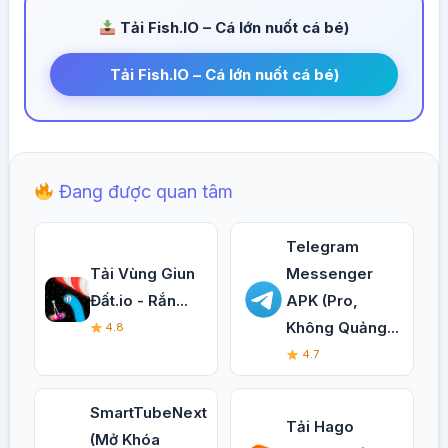
Tải Fish.IO – Cá lớn nuốt cá bé)
Tải Fish.IO – Cá lớn nuốt cá bé)
Đang được quan tâm
Telegram
Tải Vùng Giun
Messenger
Đất.io - Rắn...
APK (Pro,
Không Quảng...
4.8
4.7
SmartTubeNext
Tải Hago
(Mở Khóa