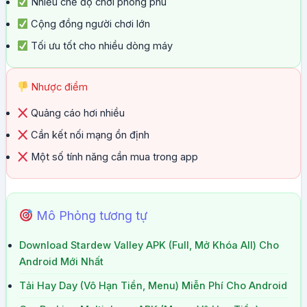
Nhiều chế độ chơi phong phú
Cộng đồng người chơi lớn
Tối ưu tốt cho nhiều dòng máy
Nhược điểm
Quảng cáo hơi nhiều
Cần kết nối mạng ổn định
Một số tính năng cần mua trong app
Mô Phỏng tương tự
Download Stardew Valley APK (Full, Mở Khóa All) Cho
Android Mới Nhất
Tải Hay Day (Vô Hạn Tiền, Menu) Miễn Phí Cho Android