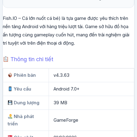
Fish.IO – Cá lớn nuốt cá bé) là tựa game được yêu thích trên
nền tảng Android với hàng triệu lượt tải. Game sở hữu đồ họa
ấn tượng cùng gameplay cuốn hút, mang đến trải nghiệm giải
trí tuyệt vời trên điện thoại di động.
Thông tin chi tiết
Phiên bản
v4.3.63
Yêu cầu
Android 7.0+
Dung lượng
39 MB
Nhà phát
GameForge
triển