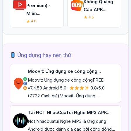
Không Quảng
Premium) -
Cáo APK...
Miễn...
4.8
4.6
Ứng dụng hay nên thử
Moovit: Ứng dụng xe công cộng...
Moovit: Ứng dụng xe công cộngFREE
v7.4.59 Android 5.0+
3.8/5.0
(7732 đánh giá)Moovit: Ứng dụng...
Tải NCT NhacCuaTui Nghe MP3 APK...
Nct Nhaccuatui Nghe MP3 là ứng dụng
Android được đánh giá cao bởi cộng đồng...