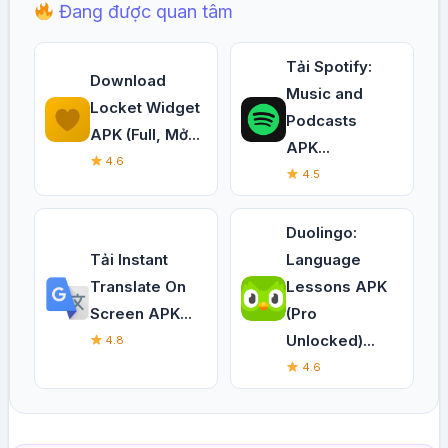
Đang được quan tâm
Tải Spotify:
Download
Music and
Locket Widget
Podcasts
APK (Full, Mở...
APK...
4.6
4.5
Duolingo:
Tải Instant
Language
Translate On
Lessons APK
Screen APK...
(Pro
Unlocked)...
4.8
4.6