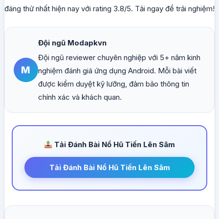
đáng thử nhất hiện nay với rating 3.8/5. Tải ngay để trải nghiệm!
Đội ngũ Modapkvn
Đội ngũ reviewer chuyên nghiệp với 5+ năm kinh
M
nghiệm đánh giá ứng dụng Android. Mỗi bài viết
được kiểm duyệt kỹ lưỡng, đảm bảo thông tin
chính xác và khách quan.
Tải Đánh Bài Nổ Hũ Tiến Lên Sâm
Tải Đánh Bài Nổ Hũ Tiến Lên Sâm