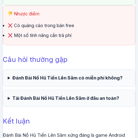
Nhược điểm
Có quảng cáo trong bản free
Một số tính năng cần trả phí
Câu hỏi thường gặp
Đánh Bài Nổ Hũ Tiến Lên Sâm có miễn phí không?
Tải Đánh Bài Nổ Hũ Tiến Lên Sâm ở đâu an toàn?
Kết luận
Đánh Bài Nổ Hũ Tiến Lên Sâm xứng đáng là game Android