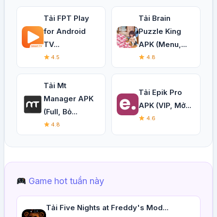
Tải FPT Play
Tải Brain
for Android
Puzzle King
TV...
APK (Menu,...
4.5
4.8
Tải Mt
Tải Epik Pro
Manager APK
APK (VIP, Mở...
(Full, Bỏ...
4.6
4.8
Game hot tuần này
Tải Five Nights at Freddy's Mod...