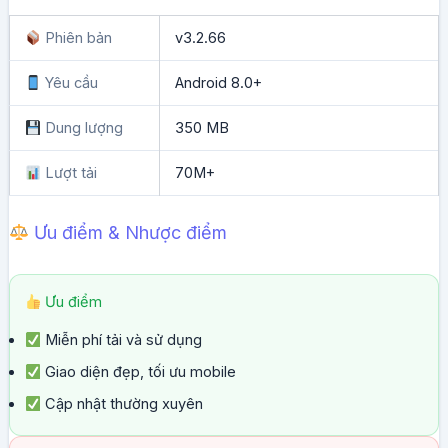
Phiên bản
v3.2.66
Yêu cầu
Android 8.0+
Dung lượng
350 MB
Lượt tải
70M+
Ưu điểm & Nhược điểm
Ưu điểm
Miễn phí tải và sử dụng
Giao diện đẹp, tối ưu mobile
Cập nhật thường xuyên