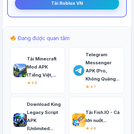
Tải Roblox VN
Đang được quan tâm
Telegram
Tải Minecraft
Messenger
Mod APK
APK (Pro,
(Tiếng Việt,...
Không Quảng...
4.8
4.7
Download King
Legacy Script
Tải Fish.IO - Cá
APK
lớn nuốt...
(Unlimited...
4.8