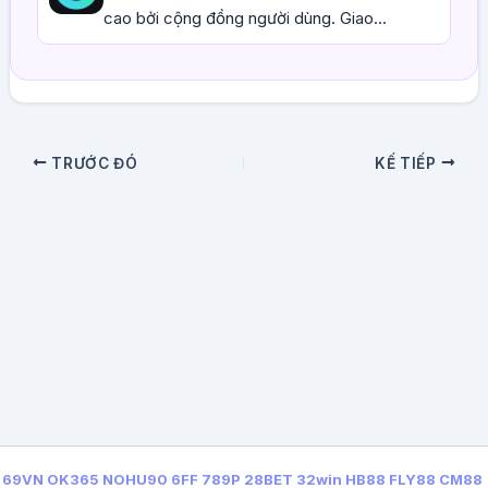
cao bởi cộng đồng người dùng. Giao...
TRƯỚC ĐÓ
KẾ TIẾP
69VN
OK365
NOHU90
6FF
789P
28BET
32win
HB88
FLY88
CM88