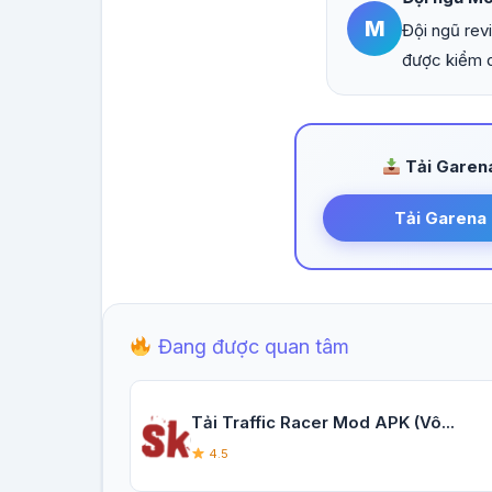
M
Đội ngũ rev
được kiểm d
Tải Garena
Tải Garena 
Đang được quan tâm
Tải Traffic Racer Mod APK (Vô...
4.5