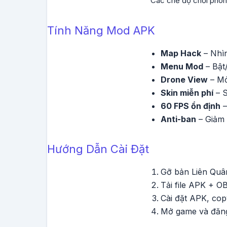
Các chế độ chơi phong
Tính Năng Mod APK
Map Hack
– Nhìn
Menu Mod
– Bật/
Drone View
– Mở
Skin miễn phí
– S
60 FPS ổn định
–
Anti-ban
– Giảm 
Hướng Dẫn Cài Đặt
Gỡ bản Liên Quâ
Tải file APK + OB
Cài đặt APK, co
Mở game và đăng