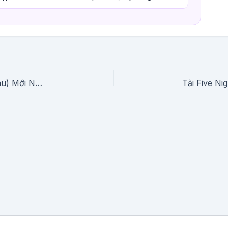
Tải Roblox VN Mod APK (Vô Hạn Robux, Menu) Mới Nhất 2026