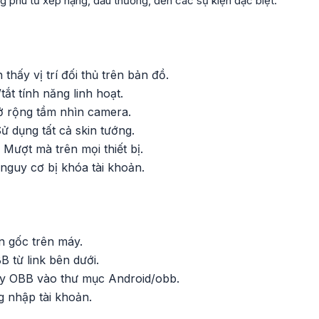
 phú từ xếp hạng, đấu thường, đến các sự kiện đặc biệt.
 thấy vị trí đối thủ trên bản đồ.
tắt tính năng linh hoạt.
 rộng tầm nhìn camera.
ử dụng tất cả skin tướng.
 Mượt mà trên mọi thiết bị.
nguy cơ bị khóa tài khoản.
n gốc trên máy.
B từ link bên dưới.
py OBB vào thư mục Android/obb.
 nhập tài khoản.