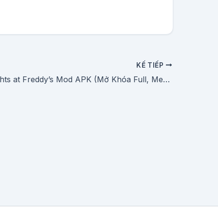
KẾ TIẾP
Tải Five Nights at Freddy’s Mod APK (Mở Khóa Full, Menu) Mới Nhất 2026