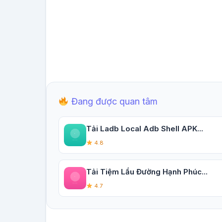
Đang được quan tâm
Tải Ladb Local Adb Shell APK...
4.8
Tải Tiệm Lẩu Đường Hạnh Phúc...
4.7