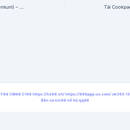
BeautyPlus – Chụp, Sửa, Bộ lọc (Mở Khóa Premium) – Cập Nhật 2026
LY88
CM88
C168
https://hz88.sh/
https://888ppp.us.com/
ok365
13
Bắn cá xin88
nổ hũ qq88