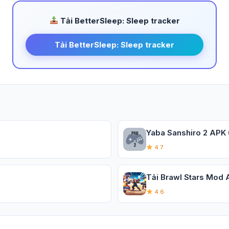
Tải BetterSleep: Sleep tracker
Tải BetterSleep: Sleep tracker
Yaba Sanshiro 2 APK 
4.7
Tải Brawl Stars Mod A
4.6