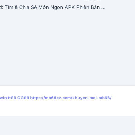
Tải Cookpad: Tìm & Chia Sẻ Món Ngon APK Phiên Bản Mới Nhất
win
tt88
GG88
https://mb66ez.com/khuyen-mai-mb66/
Bài tiếp →