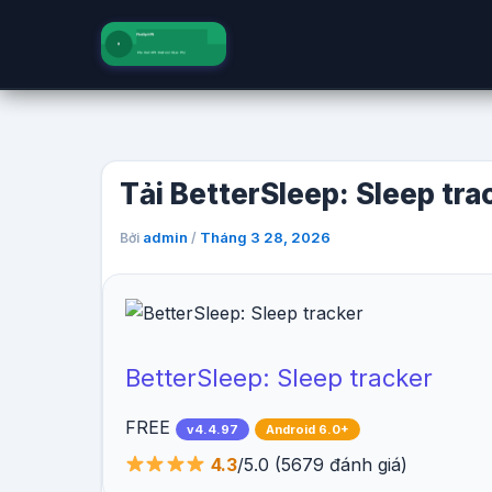
Nhảy
tới
nội
dung
Tải BetterSleep: Sleep tr
admin
Tháng 3 28, 2026
Bởi
/
BetterSleep: Sleep tracker
FREE
v4.4.97
Android 6.0+
4.3
/5.0
(5679 đánh giá)