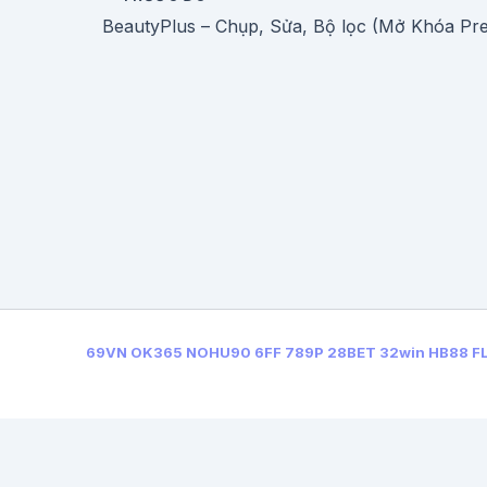
69VN
OK365
NOHU90
6FF
789P
28BET
32win
HB88
F
← Bài trước