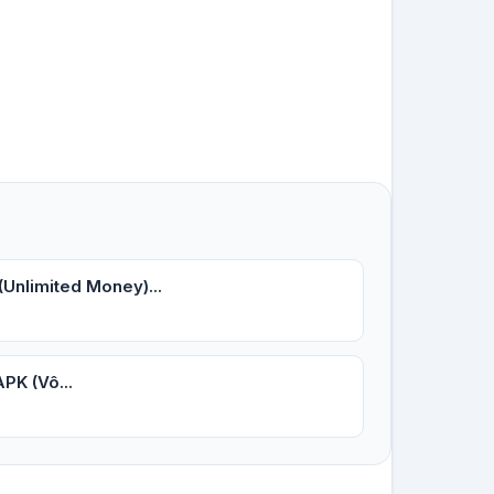
(Unlimited Money)...
PK (Vô...