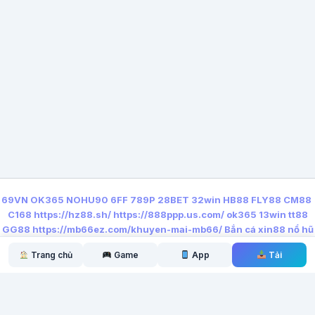
69VN
OK365
NOHU90
6FF
789P
28BET
32win
HB88
FLY88
CM88
C168
https://hz88.sh/
https://888ppp.us.com/
ok365
13win
tt88
GG88
https://mb66ez.com/khuyen-mai-mb66/
Bắn cá xin88
nổ hũ
qq88
https://lx88.nyc/
Trang chủ
Game
App
Tải
← Bài trước
Bài tiếp →