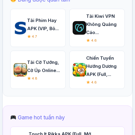
Tải Kiwi VPN
Tải Phim Hay
Không Quảng
APK (VIP, Bỏ...
Cáo...
4.7
4.6
Chiến Tuyến
Tải Cờ Tướng,
Hướng Dương
Cờ Úp Online...
APK (Full,...
4.8
4.6
Game hot tuần này
Touch It Rikka APK (Full, Mở...