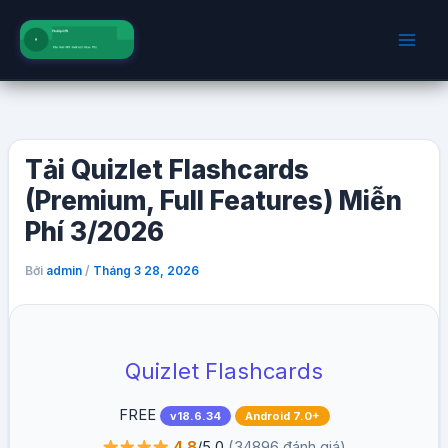
Nhảy
tới
nội
dung
Tải Quizlet Flashcards
(Premium, Full Features) Miễn
Phí 3/2026
Bởi
/
admin
Tháng 3 28, 2026
Quizlet Flashcards
FREE
v18.6.34
Android 7.0+
4.8
/5.0
(34896 đánh giá)