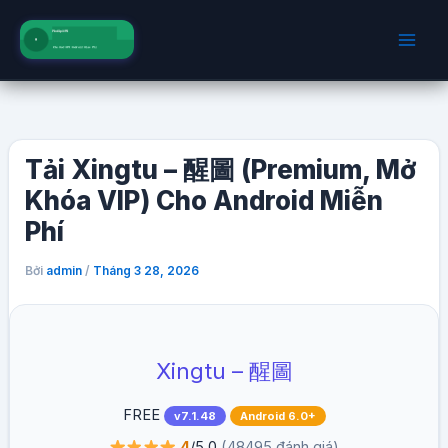
Nhảy
tới
nội
dung
Tải Xingtu – 醒圖 (Premium, Mở
Khóa VIP) Cho Android Miễn
Phí
Bởi
/
admin
Tháng 3 28, 2026
Xingtu – 醒圖
FREE
v7.1.48
Android 6.0+
4
/5.0
(48495 đánh giá)