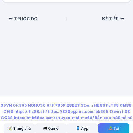
TRƯỚC ĐÓ
KẾ TIẾP
69VN
OK365
NOHU90
6FF
789P
28BET
32win
HB88
FLY88
CM88
C168
https://hz88.sh/
https://888ppp.us.com/
ok365
13win
tt88
GG88
https://mb66ez.com/khuyen-mai-mb66/
Bắn cá xin88
nổ hũ
qq88
Trang chủ
Game
App
Tải