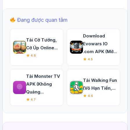
Đang được quan tâm
Download
Tải Cờ Tướng,
Evowars IO
Cờ Úp Online...
.com APK (Mở...
4.8
4.5
Tải Monster TV
Tải Walking Fun
APK (Không
(Vô Hạn Tiền,...
Quảng...
4.6
4.7