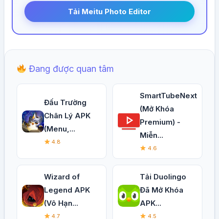
Tải Meitu Photo Editor
Đang được quan tâm
SmartTubeNext
Đấu Trường
(Mở Khóa
Chân Lý APK
Premium) -
(Menu,...
Miễn...
4.8
4.6
Wizard of
Tải Duolingo
Legend APK
Đã Mở Khóa
(Vô Hạn...
APK...
4.7
4.5