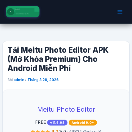
Nhảy
tới
nội
dung
Tải Meitu Photo Editor APK
(Mở Khóa Premium) Cho
Android Miễn Phí
Bởi
/
admin
Tháng 3 28, 2026
Meitu Photo Editor
FREE
v11.6.98
Android 9.0+
4.2
/5.0
(49824 đánh giá)