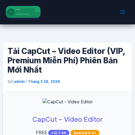
Nhảy
tới
nội
dung
Tải CapCut – Video Editor (VIP,
Premium Miễn Phí) Phiên Bản
Mới Nhất
Bởi
/
admin
Tháng 3 28, 2026
CapCut – Video Editor
FREE
v12.7.66
Android 8.0+