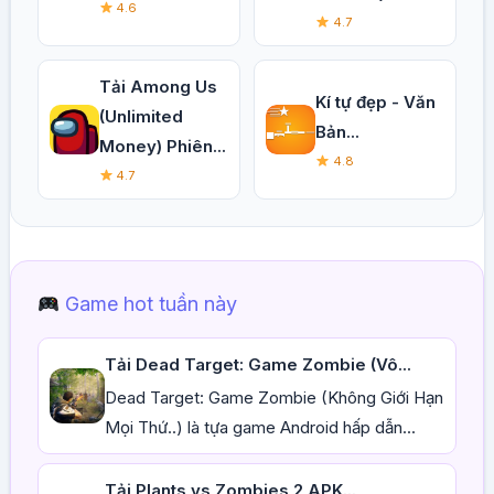
4.6
4.7
Tải Among Us
Kí tự đẹp - Văn
(Unlimited
Bản...
Money) Phiên...
4.8
4.7
Game hot tuần này
Tải Dead Target: Game Zombie (Vô...
Dead Target: Game Zombie (Không Giới Hạn
Mọi Thứ..) là tựa game Android hấp dẫn...
Tải Plants vs Zombies 2 APK...