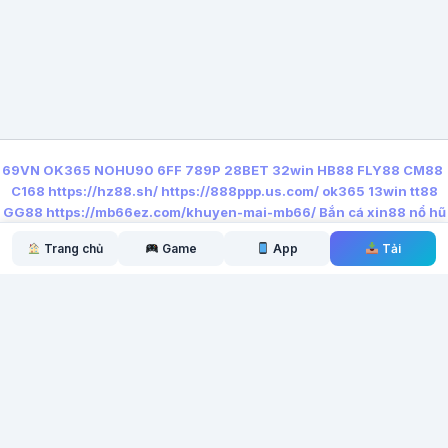
69VN
OK365
NOHU90
6FF
789P
28BET
32win
HB88
FLY88
CM88
C168
https://hz88.sh/
https://888ppp.us.com/
ok365
13win
tt88
GG88
https://mb66ez.com/khuyen-mai-mb66/
Bắn cá xin88
nổ hũ
qq88
https://lx88.nyc/
Trang chủ
Game
App
Tải
← Bài trước
Bài tiếp →
Tải Canva: Design, Photo &
Tải Spotify: Music and
Video...
Podcasts APK...