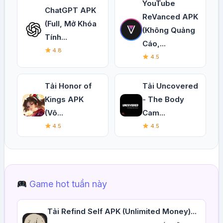
YouTube
ChatGPT APK
ReVanced APK
(Full, Mở Khóa
(Không Quảng
Tính...
Cáo,...
4.8
4.5
Tải Honor of
Tải Uncovered
Kings APK
- The Body
(Vô...
Cam...
4.5
4.5
Game hot tuần này
Tải Refind Self APK (Unlimited Money)...