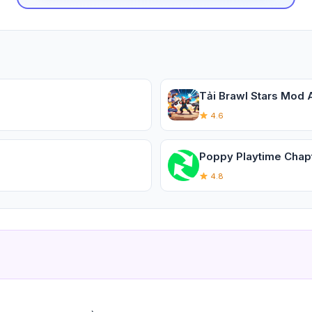
Tải Brawl Stars Mod A
4.6
Poppy Playtime Chapte
4.8