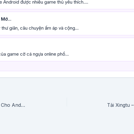
Android được nhiều game thủ yêu thích....
Mở...
 thư giãn, câu chuyện ấm áp và cộng...
ủa game cờ cá ngựa online phổ...
Tải Monster TV APK (Không Quảng Cáo, VIP) Cho Android Mới Nhất 2026