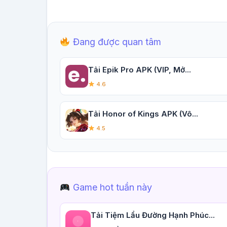
Đang được quan tâm
Tải Epik Pro APK (VIP, Mở...
4.6
Tải Honor of Kings APK (Vô...
4.5
Game hot tuần này
Tải Tiệm Lẩu Đường Hạnh Phúc...