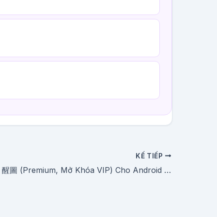
KẾ TIẾP
Tải Xingtu – 醒圖 (Premium, Mở Khóa VIP) Cho Android Miễn Phí