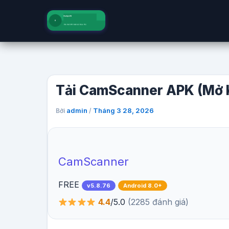
Nhảy
tới
nội
dung
Tải CamScanner APK (Mở 
admin
Tháng 3 28, 2026
Bởi
/
CamScanner
FREE
v5.8.76
Android 8.0+
4.4
/5.0
(2285 đánh giá)