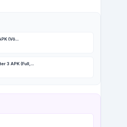
PK (Vô...
r 3 APK (Full,...