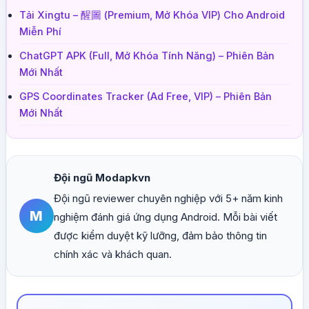
Tải Xingtu – 醒圖 (Premium, Mở Khóa VIP) Cho Android
Miễn Phí
ChatGPT APK (Full, Mở Khóa Tính Năng) – Phiên Bản
Mới Nhất
GPS Coordinates Tracker (Ad Free, VIP) – Phiên Bản
Mới Nhất
Đội ngũ Modapkvn
Đội ngũ reviewer chuyên nghiệp với 5+ năm kinh
M
nghiệm đánh giá ứng dụng Android. Mỗi bài viết
được kiểm duyệt kỹ lưỡng, đảm bảo thông tin
chính xác và khách quan.