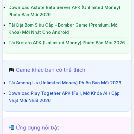
Download Astute Beta Server APK (Unlimited Money)
Phiên Bản Mới 2026
Tải Đặt Bom Siêu Cấp – Bomber Game (Premium, Mở
Khóa) Mới Nhất Cho Android
Tải Brotato APK (Unlimited Money) Phiên Bản Mới 2026
Game khác bạn có thể thích
Tải Among Us (Unlimited Money) Phiên Bản Mới 2026
Download Play Together APK (Full, Mở Khóa All) Cập
Nhật Mới Nhất 2026
Ứng dụng nổi bật