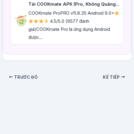
Tải COOKmate APK (Pro, Không Quảng...
COOKmate ProPRO v11.8.35 Android 9.0+
4.5/5.0 (9577 đánh
giá)COOKmate Pro là ứng dụng Android
được...
TRƯỚC ĐÓ
KẾ TIẾP