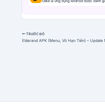
Ulike là ứng dụng Android được đánh gi
TRƯỚC ĐÓ
Elderand APK (Menu, Vô Hạn Tiền) – Update 