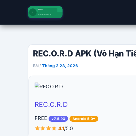
Nhảy
tới
nội
dung
REC.O.R.D APK (Vô Hạn Ti
Tháng 3 28, 2026
Bởi
/
REC.O.R.D
FREE
v7.5.93
Android 5.0+
4.1
/5.0