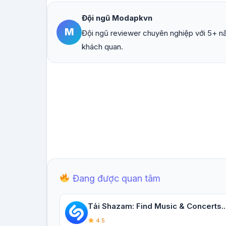
Đội ngũ Modapkvn
M
Đội ngũ reviewer chuyên nghiệp với 5+ nă
khách quan.
Đang được quan tâm
Tải Shazam: Find Music & Concerts..
4.5