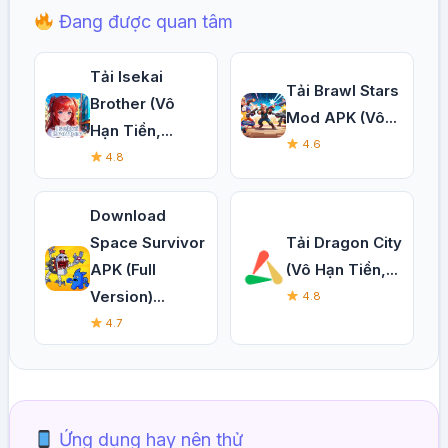
Đang được quan tâm
Tải Isekai
Tải Brawl Stars
Brother (Vô
Mod APK (Vô...
Hạn Tiền,...
4.6
4.8
Download
Space Survivor
Tải Dragon City
APK (Full
(Vô Hạn Tiền,...
Version)...
4.8
4.7
Ứng dụng hay nên thử