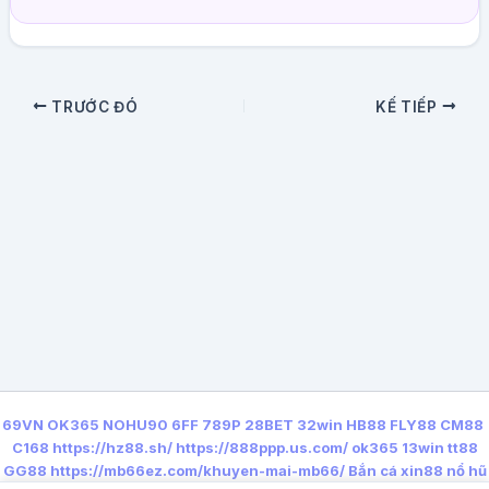
TRƯỚC ĐÓ
KẾ TIẾP
69VN
OK365
NOHU90
6FF
789P
28BET
32win
HB88
FLY88
CM88
C168
https://hz88.sh/
https://888ppp.us.com/
ok365
13win
tt88
GG88
https://mb66ez.com/khuyen-mai-mb66/
Bắn cá xin88
nổ hũ