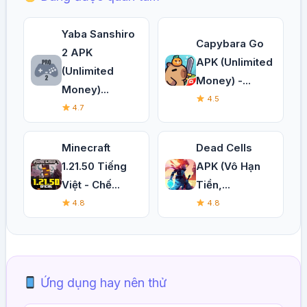
Yaba Sanshiro
Capybara Go
2 APK
APK (Unlimited
(Unlimited
Money) -...
Money)...
4.5
4.7
Minecraft
Dead Cells
1.21.50 Tiếng
APK (Vô Hạn
Việt - Chế...
Tiền,...
4.8
4.8
Ứng dụng hay nên thử