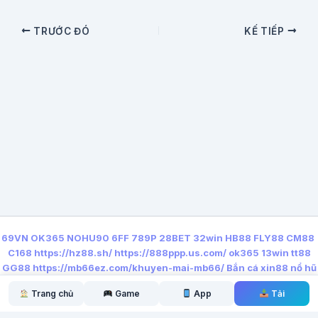
TRƯỚC ĐÓ
KẾ TIẾP
69VN
OK365
NOHU90
6FF
789P
28BET
32win
HB88
FLY88
CM88
C168
https://hz88.sh/
https://888ppp.us.com/
ok365
13win
tt88
GG88
https://mb66ez.com/khuyen-mai-mb66/
Bắn cá xin88
nổ hũ
qq88
Trang chủ
Game
App
Tải