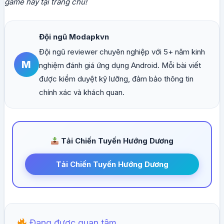
game hay tại trang chủ!
Đội ngũ Modapkvn
Đội ngũ reviewer chuyên nghiệp với 5+ năm kinh
M
nghiệm đánh giá ứng dụng Android. Mỗi bài viết
được kiểm duyệt kỹ lưỡng, đảm bảo thông tin
chính xác và khách quan.
Tải Chiến Tuyến Hướng Dương
Tải Chiến Tuyến Hướng Dương
Đang được quan tâm