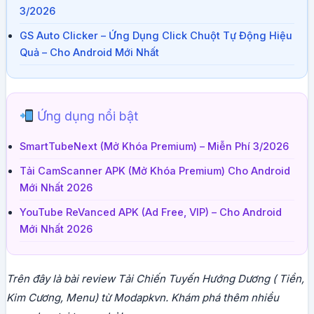
3/2026
GS Auto Clicker – Ứng Dụng Click Chuột Tự Động Hiệu
Quả – Cho Android Mới Nhất
Ứng dụng nổi bật
SmartTubeNext (Mở Khóa Premium) – Miễn Phí 3/2026
Tải CamScanner APK (Mở Khóa Premium) Cho Android
Mới Nhất 2026
YouTube ReVanced APK (Ad Free, VIP) – Cho Android
Mới Nhất 2026
Trên đây là bài review Tải Chiến Tuyến Hướng Dương ( Tiền,
Kim Cương, Menu) từ Modapkvn. Khám phá thêm nhiều