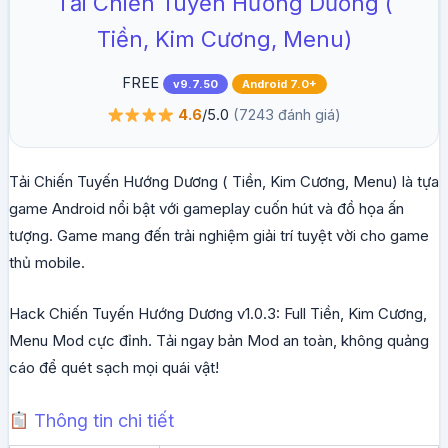
Tải Chiến Tuyến Hướng Dương (
Tiền, Kim Cương, Menu)
FREE
v9.7.50
Android 7.0+
4.6
/5.0
(7243 đánh giá)
Tải Chiến Tuyến Hướng Dương ( Tiền, Kim Cương, Menu) là tựa
game Android nổi bật với gameplay cuốn hút và đồ họa ấn
tượng. Game mang đến trải nghiệm giải trí tuyệt vời cho game
thủ mobile.
Hack Chiến Tuyến Hướng Dương v1.0.3: Full Tiền, Kim Cương,
Menu Mod cực đỉnh. Tải ngay bản Mod an toàn, không quảng
cáo để quét sạch mọi quái vật!
Thông tin chi tiết