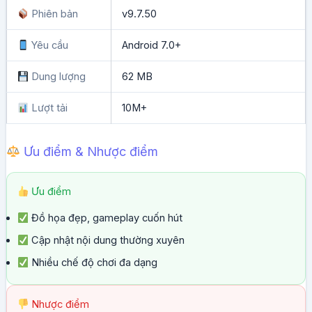
Phiên bản
v9.7.50
Yêu cầu
Android 7.0+
Dung lượng
62 MB
Lượt tải
10M+
Ưu điểm & Nhược điểm
Ưu điểm
Đồ họa đẹp, gameplay cuốn hút
Cập nhật nội dung thường xuyên
Nhiều chế độ chơi đa dạng
Nhược điểm