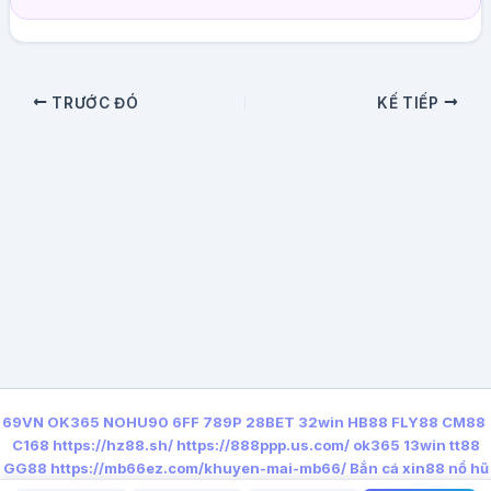
TRƯỚC ĐÓ
KẾ TIẾP
69VN
OK365
NOHU90
6FF
789P
28BET
32win
HB88
FLY88
CM88
C168
https://hz88.sh/
https://888ppp.us.com/
ok365
13win
tt88
GG88
https://mb66ez.com/khuyen-mai-mb66/
Bắn cá xin88
nổ hũ