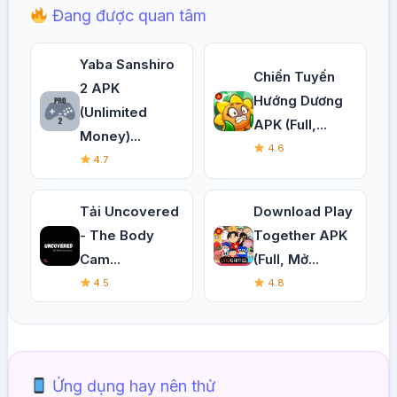
Đang được quan tâm
Yaba Sanshiro
Chiến Tuyến
2 APK
Hướng Dương
(Unlimited
APK (Full,...
Money)...
4.6
4.7
Tải Uncovered
Download Play
- The Body
Together APK
Cam...
(Full, Mở...
4.5
4.8
Ứng dụng hay nên thử