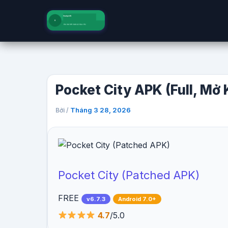
Nhảy
tới
nội
dung
Pocket City APK (Full, Mở 
Tháng 3 28, 2026
Bởi
/
Pocket City (Patched APK)
FREE
v6.7.3
Android 7.0+
4.7
/5.0