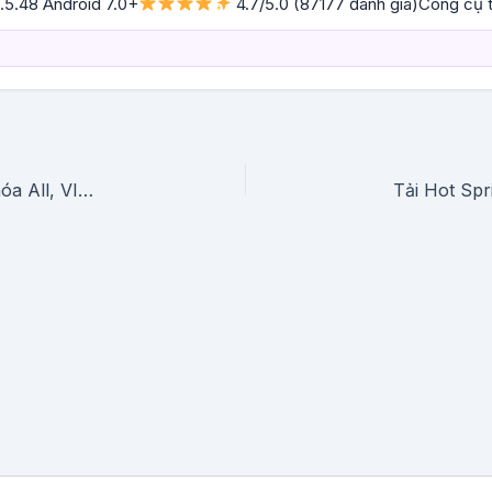
.5.48 Android 7.0+
4.7/5.0 (87177 đánh giá)Công cụ th
Tải Uncovered – The Body Cam Game (Mở Khóa All, VIP) Update Mới 3/2026