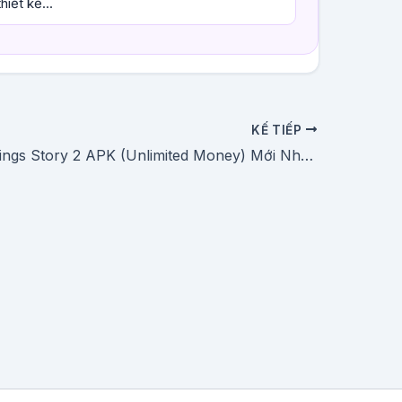
iết kế...
KẾ TIẾP
Tải Hot Springs Story 2 APK (Unlimited Money) Mới Nhất Cho Android