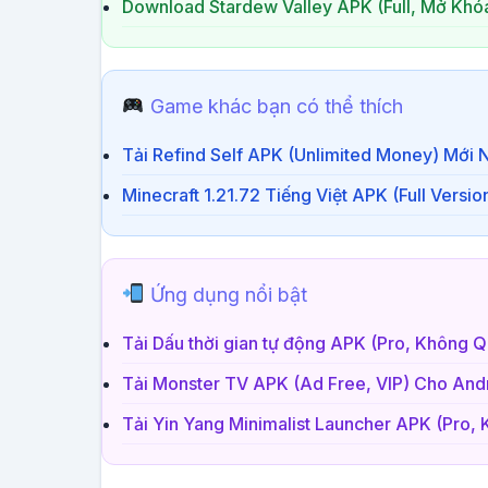
Download Stardew Valley APK (Full, Mở Khóa
Game khác bạn có thể thích
Tải Refind Self APK (Unlimited Money) Mới 
Minecraft 1.21.72 Tiếng Việt APK (Full Versi
Ứng dụng nổi bật
Tải Dấu thời gian tự động APK (Pro, Không 
Tải Monster TV APK (Ad Free, VIP) Cho And
Tải Yin Yang Minimalist Launcher APK (Pro