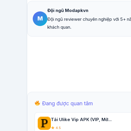
Đội ngũ Modapkvn
M
Đội ngũ reviewer chuyên nghiệp với 5+ nă
khách quan.
Đang được quan tâm
Tải Ulike Vip APK (VIP, Mở...
4.5