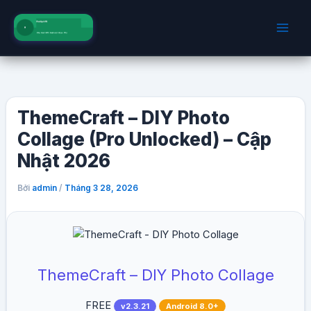
Nhảy
tới
nội
dung
ThemeCraft – DIY Photo
Collage (Pro Unlocked) – Cập
Nhật 2026
Bởi
/
admin
Tháng 3 28, 2026
ThemeCraft – DIY Photo Collage
FREE
v2.3.21
Android 8.0+