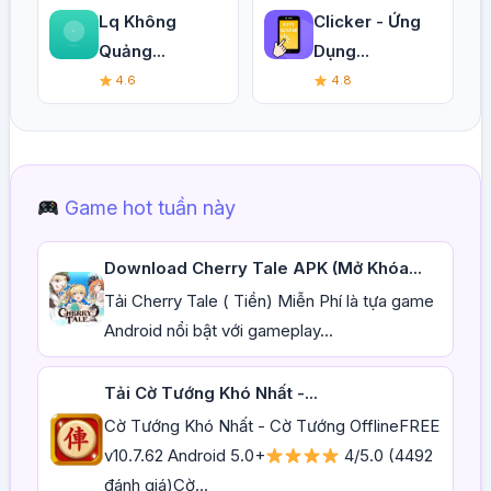
Lq Không
Clicker - Ứng
Quảng...
Dụng...
4.6
4.8
Game hot tuần này
Download Cherry Tale APK (Mở Khóa...
Tải Cherry Tale ( Tiền) Miễn Phí là tựa game
Android nổi bật với gameplay...
Tải Cờ Tướng Khó Nhất -...
Cờ Tướng Khó Nhất - Cờ Tướng OfflineFREE
v10.7.62 Android 5.0+
4/5.0 (4492
đánh giá)Cờ...