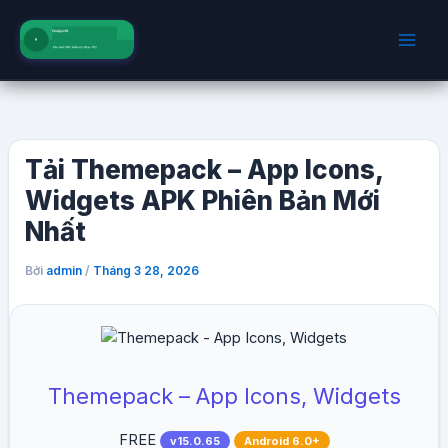
Nhảy
tới
nội
dung
Tải Themepack – App Icons,
Widgets APK Phiên Bản Mới
Nhất
Bởi
/
admin
Tháng 3 28, 2026
Themepack – App Icons, Widgets
FREE
v15.0.65
Android 6.0+