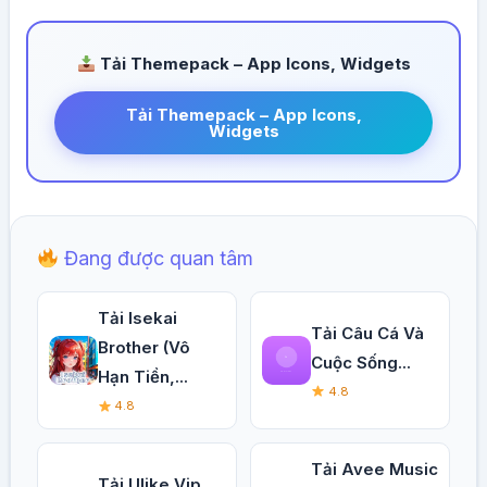
Tải Themepack – App Icons, Widgets
Tải Themepack – App Icons,
Widgets
Đang được quan tâm
Tải Isekai
Tải Câu Cá Và
Brother (Vô
Cuộc Sống...
Hạn Tiền,...
4.8
4.8
Tải Avee Music
Tải Ulike Vip