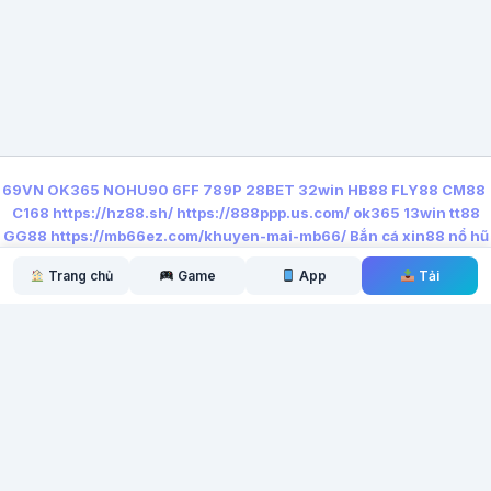
69VN
OK365
NOHU90
6FF
789P
28BET
32win
HB88
FLY88
CM88
C168
https://hz88.sh/
https://888ppp.us.com/
ok365
13win
tt88
GG88
https://mb66ez.com/khuyen-mai-mb66/
Bắn cá xin88
nổ hũ
qq88
Trang chủ
Game
App
Tải
← Bài trước
Bài tiếp →
Strava: Run & Ride (Không
Telegram Messenger APK
Quảng...
(Pro, Không Quảng...