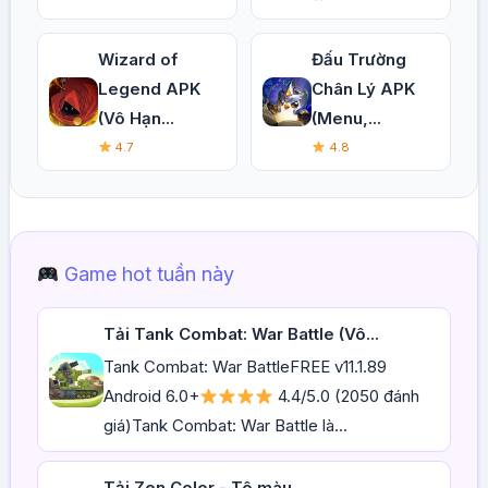
Wizard of
Đấu Trường
Legend APK
Chân Lý APK
(Vô Hạn...
(Menu,...
4.7
4.8
Game hot tuần này
Tải Tank Combat: War Battle (Vô...
Tank Combat: War BattleFREE v11.1.89
Android 6.0+
4.4/5.0 (2050 đánh
giá)Tank Combat: War Battle là...
Tải Zen Color - Tô màu...