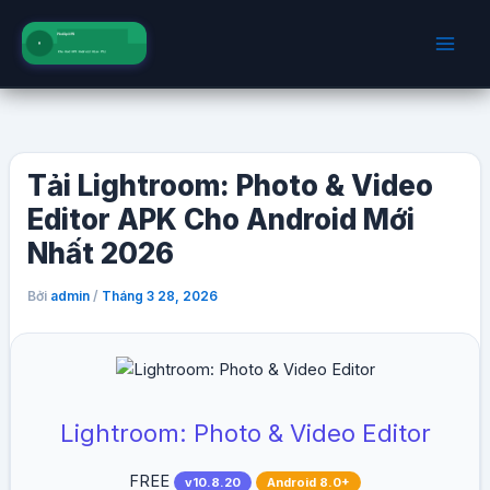
Nhảy
tới
nội
dung
Tải Lightroom: Photo & Video
Editor APK Cho Android Mới
Nhất 2026
Bởi
/
admin
Tháng 3 28, 2026
Lightroom: Photo & Video Editor
FREE
v10.8.20
Android 8.0+