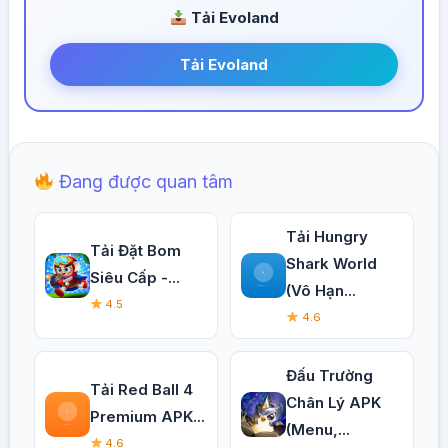
Tải Evoland
Tải Evoland
Đang được quan tâm
Tải Hungry
Tải Đặt Bom
Shark World
Siêu Cấp -...
(Vô Hạn...
4.5
4.6
Đấu Trường
Tải Red Ball 4
Chân Lý APK
Premium APK...
(Menu,...
4.6