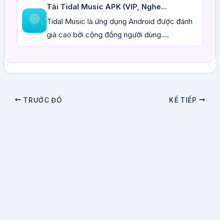
Tải Tidal Music APK (VIP, Nghe...
Tidal Music là ứng dụng Android được đánh
giá cao bởi cộng đồng người dùng....
TRƯỚC ĐÓ
KẾ TIẾP