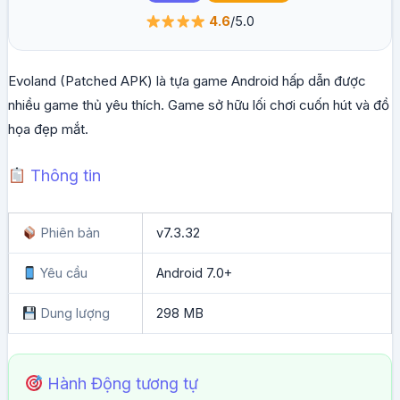
4.6
/5.0
Evoland (Patched APK) là tựa game Android hấp dẫn được
nhiều game thủ yêu thích. Game sở hữu lối chơi cuốn hút và đồ
họa đẹp mắt.
Thông tin
Phiên bản
v7.3.32
Yêu cầu
Android 7.0+
Dung lượng
298 MB
Hành Động tương tự