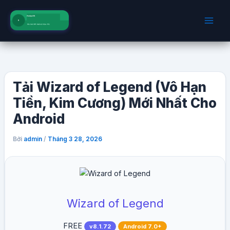
Nhảy
tới
nội
dung
Tải Wizard of Legend (Vô Hạn
Tiền, Kim Cương) Mới Nhất Cho
Android
Bởi
/
admin
Tháng 3 28, 2026
Wizard of Legend
FREE
v8.1.72
Android 7.0+