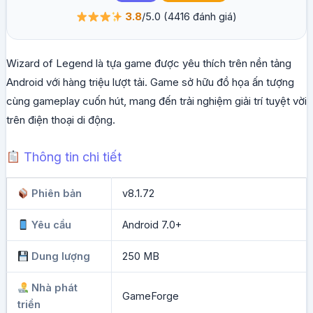
3.8
/5.0
(4416 đánh giá)
Wizard of Legend là tựa game được yêu thích trên nền tảng
Android với hàng triệu lượt tải. Game sở hữu đồ họa ấn tượng
cùng gameplay cuốn hút, mang đến trải nghiệm giải trí tuyệt vời
trên điện thoại di động.
Thông tin chi tiết
Phiên bản
v8.1.72
Yêu cầu
Android 7.0+
Dung lượng
250 MB
Nhà phát
GameForge
triển