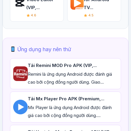
(VIP,...
TV...
4.6
4.5
Ứng dụng hay nên thử
Tải Remini MOD Pro APK (VIP,...
Remini là ứng dụng Android được đánh giá
cao bởi cộng đồng người dùng. Giao...
Tải Mx Player Pro APK (Premium,...
Mx Player là ứng dụng Android được đánh
giá cao bởi cộng đồng người dùng....