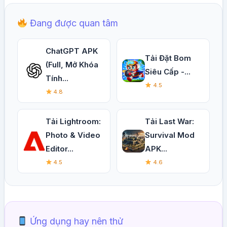
Đang được quan tâm
ChatGPT APK
Tải Đặt Bom
(Full, Mở Khóa
Siêu Cấp -...
Tính...
4.5
4.8
Tải Lightroom:
Tải Last War:
Photo & Video
Survival Mod
Editor...
APK...
4.5
4.6
Ứng dụng hay nên thử