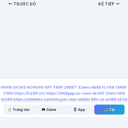
TRƯỚC ĐÓ
KẾ TIẾP
69VN
OK365
NOHU90
6FF
789P
28BET
32win
HB88
FLY88
CM88
C168
https://hz88.sh/
https://888ppp.us.com/
ok365
13win
tt88
GG88
https://mb66ez.com/khuyen-mai-mb66/
Bắn cá xin88
nổ hũ
qq88
https://lx88.nyc/
Trang chủ
Game
App
Tải