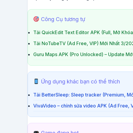
Công Cụ tương tự
Tải QuickEdit Text Editor APK (Full, Mở Khó
Tải NoTubeTV (Ad Free, VIP) Mới Nhất 3/20
Guru Maps APK (Pro Unlocked) – Update Mớ
Ứng dụng khác bạn có thể thích
Tải BetterSleep: Sleep tracker (Premium, M
VivaVideo – chỉnh sửa video APK (Ad Free, 
Game đang hot