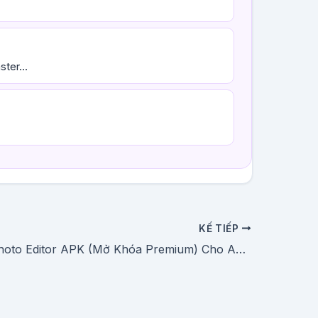
ter...
KẾ TIẾP
Tải Meitu Photo Editor APK (Mở Khóa Premium) Cho Android Miễn Phí