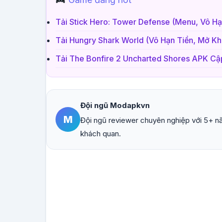
Tải Stick Hero: Tower Defense (Menu, Vô Hạ
Tải Hungry Shark World (Vô Hạn Tiền, Mở K
Tải The Bonfire 2 Uncharted Shores APK Cậ
Đội ngũ Modapkvn
M
Đội ngũ reviewer chuyên nghiệp với 5+ nă
khách quan.