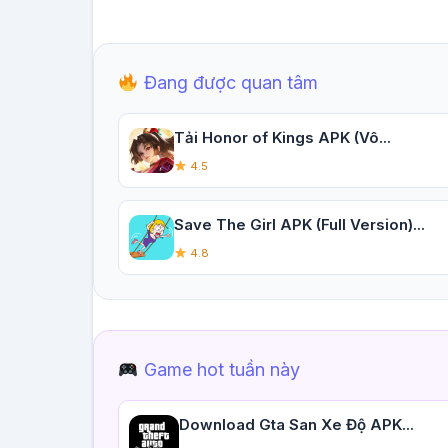
Đang được quan tâm
Tải Honor of Kings APK (Vô...
4.5
Save The Girl APK (Full Version)...
4.8
Game hot tuần này
Download Gta San Xe Độ APK...