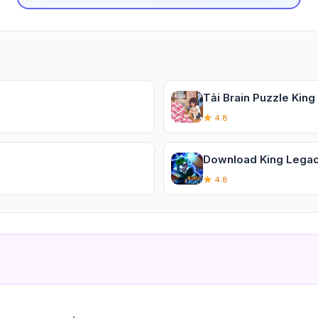
Tải Brain Puzzle King
4.8
Download King Legacy
4.8