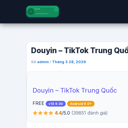
Nhảy
tới
nội
dung
Douyin – TikTok Trung Quố
admin
Tháng 3 28, 2026
Bởi
/
Douyin – TikTok Trung Quốc
FREE
v13.9.30
Android 9.0+
4.4
/5.0
(39851 đánh giá)