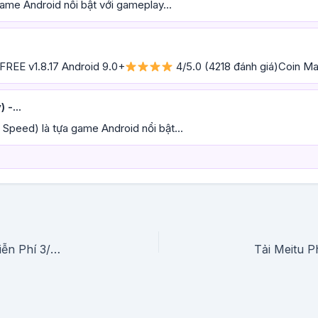
ame Android nổi bật với gameplay...
.
REE v1.8.17 Android 9.0+
4/5.0 (4218 đánh giá)Coin Mas
-...
Speed) là tựa game Android nổi bật...
Tải KineMaster Video Editor (Pro Unlocked) Miễn Phí 3/2026