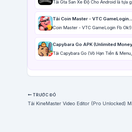
Tải Gta San Xe Độ Cho Android là tựa g
Tải Coin Master - VTC GameLogin..
Coin Master - VTC GameLogin Fb Ok!)F
Capybara Go APK (Unlimited Money) 
Tải Capybara Go (Vô Hạn Tiền & Menu, 
TRƯỚC ĐÓ