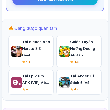
Đang được quan tâm
Tải Bleach And
Chiến Tuyến
Naruto 3.3
Hướng Dương
Dành...
APK (Full,...
4.6
4.6
Tải Epik Pro
Tải Anger Of
APK (VIP, Mở...
Stick 5 (Vô...
4.6
4.7