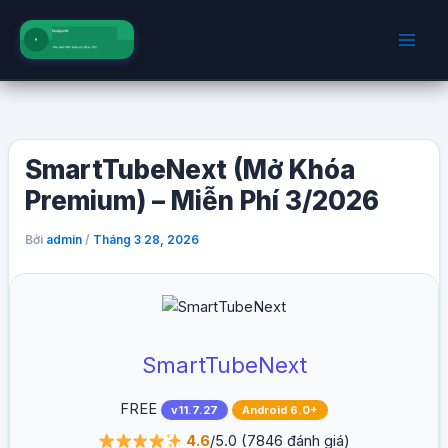
Nhảy
tới
nội
dung
SmartTubeNext (Mở Khóa
Premium) – Miễn Phí 3/2026
Bởi
/
admin
Tháng 3 28, 2026
SmartTubeNext
FREE
v11.7.27
Android 6.0+
4.6
/5.0
(7846 đánh giá)