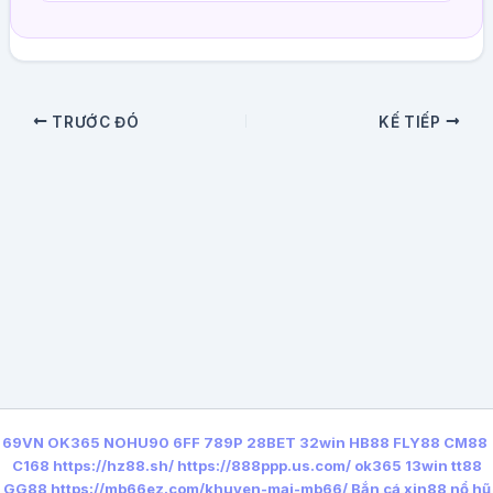
TRƯỚC ĐÓ
KẾ TIẾP
69VN
OK365
NOHU90
6FF
789P
28BET
32win
HB88
FLY88
CM88
C168
https://hz88.sh/
https://888ppp.us.com/
ok365
13win
tt88
GG88
https://mb66ez.com/khuyen-mai-mb66/
Bắn cá xin88
nổ hũ