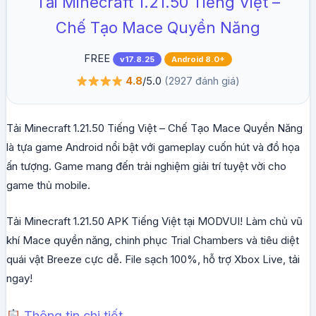
Tải Minecraft 1.21.50 Tiếng Việt –
Chế Tạo Mace Quyền Năng
FREE
v17.8.25
Android 8.0+
4.8
/5.0
(2927 đánh giá)
Tải Minecraft 1.21.50 Tiếng Việt – Chế Tạo Mace Quyền Năng
là tựa game Android nổi bật với gameplay cuốn hút và đồ họa
ấn tượng. Game mang đến trải nghiệm giải trí tuyệt vời cho
game thủ mobile.
Tải Minecraft 1.21.50 APK Tiếng Việt tại MODVUI! Làm chủ vũ
khí Mace quyền năng, chinh phục Trial Chambers và tiêu diệt
quái vật Breeze cực dễ. File sạch 100%, hỗ trợ Xbox Live, tải
ngay!
Thông tin chi tiết