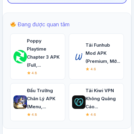
Đang được quan tâm
Poppy
Tải Funhub
Playtime
Mod APK
Chapter 3 APK
(Premium, Mở...
(Full,...
4.6
4.8
Đấu Trường
Tải Kiwi VPN
Chân Lý APK
Không Quảng
(Menu,...
Cáo...
4.8
4.6