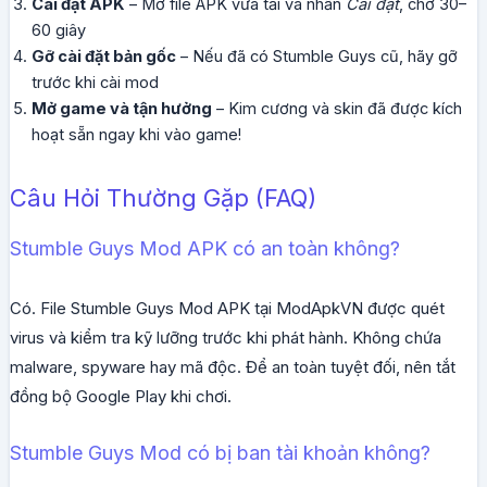
Cài đặt APK
– Mở file APK vừa tải và nhấn
Cài đặt
, chờ 30–
60 giây
Gỡ cài đặt bản gốc
– Nếu đã có Stumble Guys cũ, hãy gỡ
trước khi cài mod
Mở game và tận hưởng
– Kim cương và skin đã được kích
hoạt sẵn ngay khi vào game!
Câu Hỏi Thường Gặp (FAQ)
Stumble Guys Mod APK có an toàn không?
Có. File Stumble Guys Mod APK tại ModApkVN được quét
virus và kiểm tra kỹ lưỡng trước khi phát hành. Không chứa
malware, spyware hay mã độc. Để an toàn tuyệt đối, nên tắt
đồng bộ Google Play khi chơi.
Stumble Guys Mod có bị ban tài khoản không?