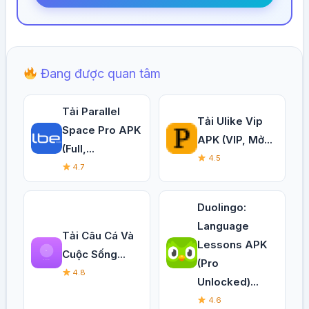
Đang được quan tâm
Tải Parallel
Tải Ulike Vip
Space Pro APK
APK (VIP, Mở...
(Full,...
4.5
4.7
Duolingo:
Language
Tải Câu Cá Và
Lessons APK
Cuộc Sống...
(Pro
4.8
Unlocked)...
4.6