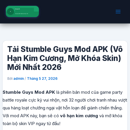
Nhảy
tới
nội
dung
Tải Stumble Guys Mod APK (Vô
Hạn Kim Cương, Mở Khóa Skin)
Mới Nhất 2026
Bởi
/
admin
Tháng 5 27, 2026
Stumble Guys Mod APK
là phiên bản mod của game party
battle royale cực kỳ vui nhộn, nơi 32 người chơi tranh nhau vượt
qua hàng loạt chướng ngại vật hỗn loạn để giành chiến thắng.
Với mod APK này, bạn sẽ có
vô hạn kim cương
và mở khóa
toàn bộ skin VIP ngay từ đầu!