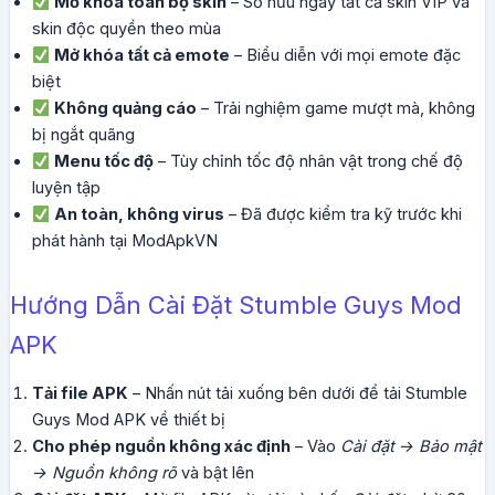
Mở khóa toàn bộ skin
– Sở hữu ngay tất cả skin VIP và
skin độc quyền theo mùa
Mở khóa tất cả emote
– Biểu diễn với mọi emote đặc
biệt
Không quảng cáo
– Trải nghiệm game mượt mà, không
bị ngắt quãng
Menu tốc độ
– Tùy chỉnh tốc độ nhân vật trong chế độ
luyện tập
An toàn, không virus
– Đã được kiểm tra kỹ trước khi
phát hành tại ModApkVN
Hướng Dẫn Cài Đặt Stumble Guys Mod
APK
Tải file APK
– Nhấn nút tải xuống bên dưới để tải Stumble
Guys Mod APK về thiết bị
Cho phép nguồn không xác định
– Vào
Cài đặt → Bảo mật
→ Nguồn không rõ
và bật lên