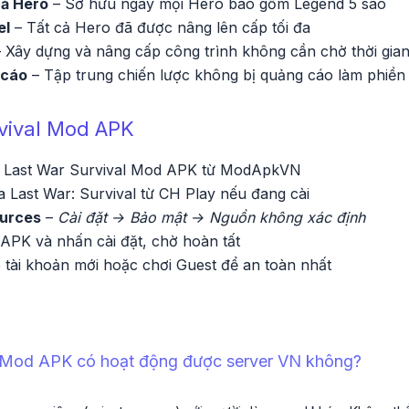
cả Hero
– Sở hữu ngay mọi Hero bao gồm Legend 5 sao
el
– Tất cả Hero đã được nâng lên cấp tối đa
 Xây dựng và nâng cấp công trình không cần chờ thời gia
 cáo
– Tập trung chiến lược không bị quảng cáo làm phiền
vival Mod APK
le Last War Survival Mod APK từ ModApkVN
 Last War: Survival từ CH Play nếu đang cài
urces
–
Cài đặt → Bảo mật → Nguồn không xác định
 APK và nhấn cài đặt, chờ hoàn tất
 tài khoản mới hoặc chơi Guest để an toàn nhất
l Mod APK có hoạt động được server VN không?