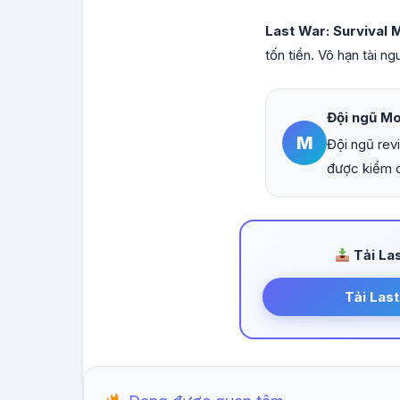
Last War: Survival
tốn tiền. Vô hạn tài 
Đội ngũ M
M
Đội ngũ rev
được kiểm d
Tải Las
Tải Last