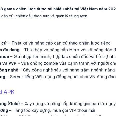
3 game chiến lược được tải nhiều nhất tại Việt Nam năm 20
căn cứ, chiến đấu theo turn và quản lý tài nguyên.
 cứ
– Thiết kế và nâng cấp căn cứ theo chiến lược riêng
o đa dạng
– Thu thập và nâng cấp Hero với kỹ năng độc 
iance
– Gia nhập liên minh, hợp tác chiến đấu và hỗ trợ nh
e và PvP
– Vừa chống zombie vừa cạnh tranh với người ch
ông nghệ
– Cây công nghệ sâu với hàng trăm nhánh nâng
êng
– Server tiếng Việt, cộng đồng người chơi VN đông đảo
d APK
àng (Gold)
– Xây dựng và nâng cấp không giới hạn tài ngu
ương
– Tăng tốc xây dựng, mua gói VIP thoải mái