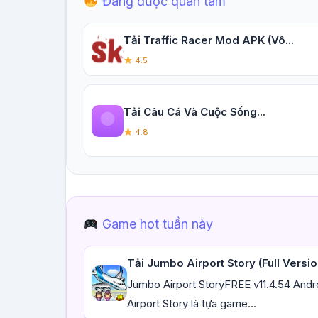
Đang được quan tâm
Tải Traffic Racer Mod APK (Vô...
4.5
Tải Câu Cá Và Cuộc Sống...
4.8
Game hot tuần này
Tải Jumbo Airport Story (Full Version
Jumbo Airport StoryFREE v11.4.54 Andr
Airport Story là tựa game...