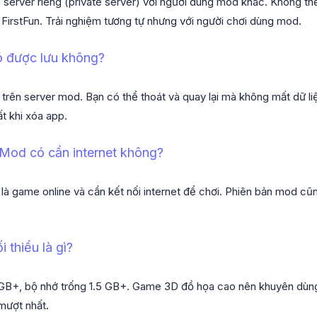
 server riêng (private server) với người dùng mod khác. Không thể 
 FirstFun. Trải nghiệm tương tự nhưng với người chơi dùng mod.
ó được lưu không?
u trên server mod. Bạn có thể thoát và quay lại mà không mất dữ liệ
t khi xóa app.
 Mod có cần internet không?
 là game online và cần kết nối internet để chơi. Phiên bản mod cũ
i thiểu là gì?
B+, bộ nhớ trống 1.5 GB+. Game 3D đồ họa cao nên khuyên dùng t
 mượt nhất.