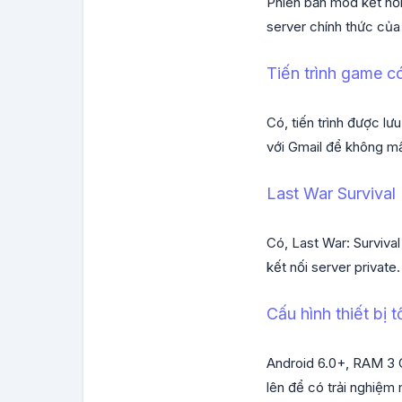
Phiên bản mod kết nối
server chính thức của
Tiến trình game c
Có, tiến trình được lư
với Gmail để không mấ
Last War Survival
Có, Last War: Survival
kết nối server private.
Cấu hình thiết bị tố
Android 6.0+, RAM 3 G
lên để có trải nghiệm