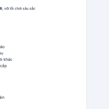
26
, với lối chơi sâu sắc
đáo
au
ơi khác
 cấp
yên