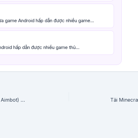
a game Android hấp dẫn được nhiều game...
ndroid hấp dẫn được nhiều game thủ...
Tải Call of Duty Mobile Mod APK (Mod Menu, Aimbot) Mới Nhất 2026