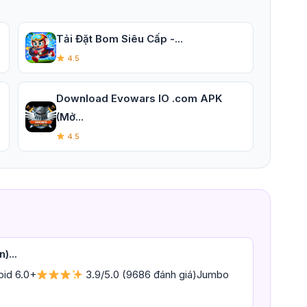
Tải Đặt Bom Siêu Cấp -...
4.5
Download Evowars IO .com APK
(Mở...
4.5
)...
oid 6.0+
3.9/5.0 (9686 đánh giá)Jumbo