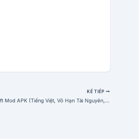
KẾ TIẾP
Tải Minecraft Mod APK (Tiếng Việt, Vô Hạn Tài Nguyên, Mở Khóa) Mới Nhất 2026