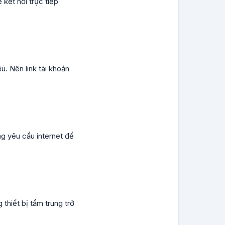
kết nối trực tiếp
u. Nên link tài khoản
ng yêu cầu internet để
hiết bị tầm trung trở