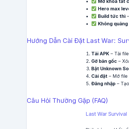
Mở khóa tất 
Hero max lev
Build tức thì
–
Không quảng
Hướng Dẫn Cài Đặt Last War: Sur
Tải APK
– Tải fi
Gỡ bản gốc
– Xóa
Bật Unknown So
Cài đặt
– Mở file
Đăng nhập
– Tạo
Câu Hỏi Thường Gặp (FAQ)
Last War Surviva