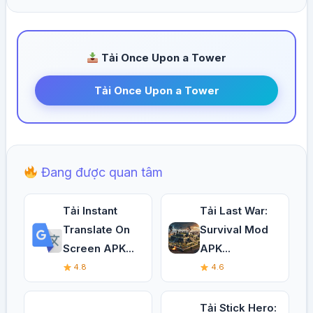
Tải Once Upon a Tower
Tải Once Upon a Tower
Đang được quan tâm
Tải Instant
Tải Last War:
Translate On
Survival Mod
Screen APK...
APK...
4.8
4.6
Tải Stick Hero: