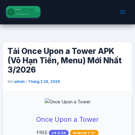
Nhảy
tới
nội
dung
Tải Once Upon a Tower APK
(Vô Hạn Tiền, Menu) Mới Nhất
3/2026
Bởi
/
admin
Tháng 3 28, 2026
Once Upon a Tower
FREE
v6.0.54
Android 7.0+