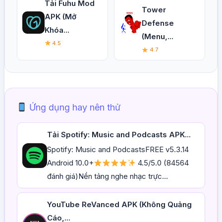
Tải Fuhu Mod
Tower
APK (Mở
Defense
Khóa...
(Menu,...
4.5
4.7
Ứng dụng hay nên thử
Tải Spotify: Music and Podcasts APK...
Spotify: Music and PodcastsFREE v5.3.14
Android 10.0+
4.5/5.0 (84564
đánh giá)Nền tảng nghe nhạc trực...
YouTube ReVanced APK (Không Quảng
Cáo,...