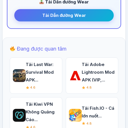
Tải Dẫn đường Wear
Tải Dẫn đường Wear
Đang được quan tâm
Tải Last War:
Tải Adobe
Survival Mod
Lightroom Mod
APK...
APK (VIP,...
4.6
4.8
Tải Kiwi VPN
Tải Fish.IO - Cá
Không Quảng
lớn nuốt...
Cáo...
4.8
4.6