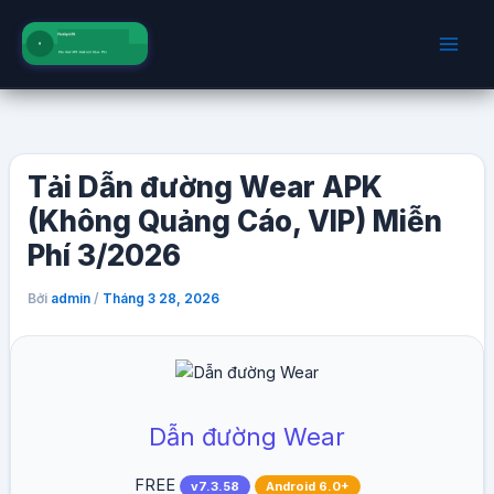
Nhảy
tới
nội
dung
Tải Dẫn đường Wear APK
(Không Quảng Cáo, VIP) Miễn
Phí 3/2026
Bởi
/
admin
Tháng 3 28, 2026
Dẫn đường Wear
FREE
v7.3.58
Android 6.0+