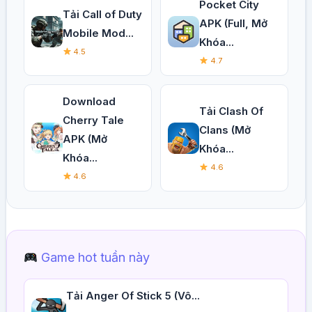
Pocket City
Tải Call of Duty
APK (Full, Mở
Mobile Mod...
Khóa...
4.5
4.7
Download
Tải Clash Of
Cherry Tale
Clans (Mở
APK (Mở
Khóa...
Khóa...
4.6
4.6
Game hot tuần này
Tải Anger Of Stick 5 (Vô...