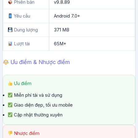
Phiên bản
v9.8.89
Yêu cầu
Android 7.0+
Dung lượng
371 MB
Lượt tải
65M+
Ưu điểm & Nhược điểm
Ưu điểm
Miễn phí tải và sử dụng
Giao diện đẹp, tối ưu mobile
Cập nhật thường xuyên
Nhược điểm