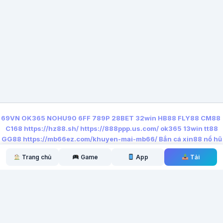
69VN
OK365
NOHU90
6FF
789P
28BET
32win
HB88
FLY88
CM88
C168
https://hz88.sh/
https://888ppp.us.com/
ok365
13win
tt88
GG88
https://mb66ez.com/khuyen-mai-mb66/
Bắn cá xin88
nổ hũ
qq88
https://lx88.nyc/
Trang chủ
Game
App
Tải
← Bài trước
Bài tiếp →
Tải ES File Explorer
Tải Youtube Music
Premium APK...
Premium APK (VIP,...