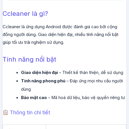
Ccleaner là gì?
Ccleaner là ứng dụng Android được đánh giá cao bởi cộng
đồng người dùng. Giao diện hiện đại, nhiều tính năng nổi bật
giúp tối ưu trải nghiệm sử dụng.
Tính năng nổi bật
Giao diện hiện đại
– Thiết kế thân thiện, dễ sử dụng
Tính năng phong phú
– Đáp ứng mọi nhu cầu người
dùng
Bảo mật cao
– Mã hoá dữ liệu, bảo vệ quyền riêng tư
Thông tin chi tiết