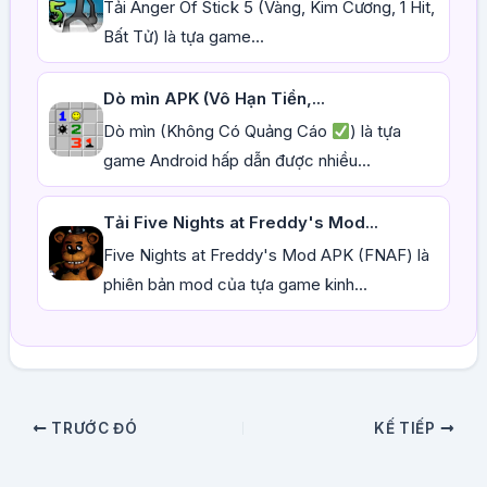
Tải Anger Of Stick 5 (Vàng, Kim Cương, 1 Hit,
Bất Tử) là tựa game...
Dò mìn APK (Vô Hạn Tiền,...
Dò mìn (Không Có Quảng Cáo
) là tựa
game Android hấp dẫn được nhiều...
Tải Five Nights at Freddy's Mod...
Five Nights at Freddy's Mod APK (FNAF) là
phiên bản mod của tựa game kinh...
TRƯỚC ĐÓ
KẾ TIẾP