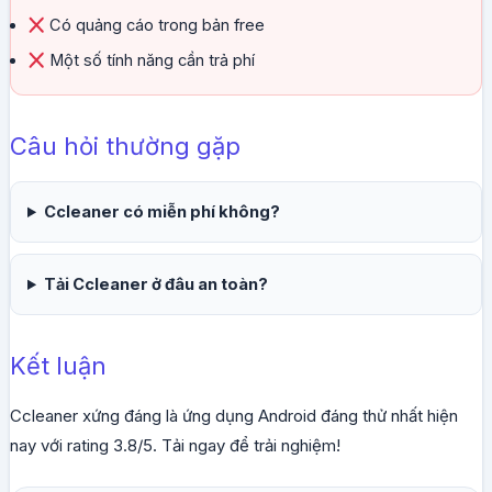
Có quảng cáo trong bản free
Một số tính năng cần trả phí
Câu hỏi thường gặp
Ccleaner có miễn phí không?
Tải Ccleaner ở đâu an toàn?
Kết luận
Ccleaner xứng đáng là ứng dụng Android đáng thử nhất hiện
nay với rating 3.8/5. Tải ngay để trải nghiệm!