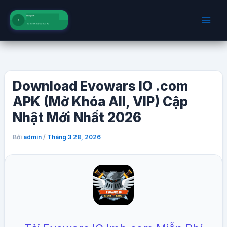
Nhảy
tới
nội
dung
Download Evowars IO .com
APK (Mở Khóa All, VIP) Cập
Nhật Mới Nhất 2026
Bởi
/
admin
Tháng 3 28, 2026