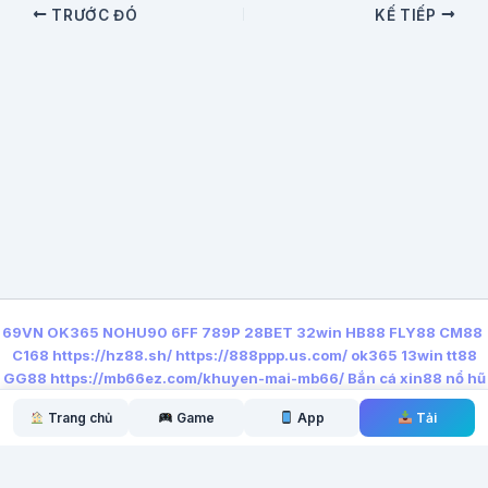
TRƯỚC ĐÓ
KẾ TIẾP
69VN
OK365
NOHU90
6FF
789P
28BET
32win
HB88
FLY88
CM88
C168
https://hz88.sh/
https://888ppp.us.com/
ok365
13win
tt88
GG88
https://mb66ez.com/khuyen-mai-mb66/
Bắn cá xin88
nổ hũ
qq88
https://lx88.nyc/
Trang chủ
Game
App
Tải