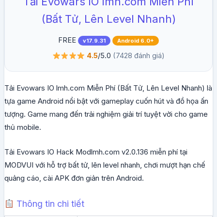
Tải Evowars IO lmh.com Miễn Phí
(Bất Tử, Lên Level Nhanh)
FREE
v17.9.31
Android 6.0+
4.5
/5.0
(7428 đánh giá)
Tải Evowars IO lmh.com Miễn Phí (Bất Tử, Lên Level Nhanh) là
tựa game Android nổi bật với gameplay cuốn hút và đồ họa ấn
tượng. Game mang đến trải nghiệm giải trí tuyệt vời cho game
thủ mobile.
Tải Evowars IO Hack Modlmh.com v2.0.136 miễn phí tại
MODVUI với hỗ trợ bất tử, lên level nhanh, chơi mượt hạn chế
quảng cáo, cài APK đơn giản trên Android.
Thông tin chi tiết