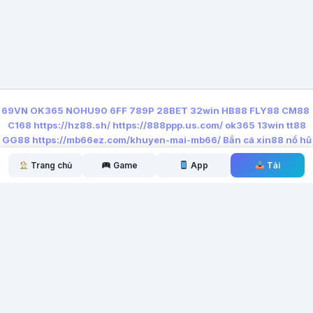
69VN
OK365
NOHU90
6FF
789P
28BET
32win
HB88
FLY88
CM88
C168
https://hz88.sh/
https://888ppp.us.com/
ok365
13win
tt88
GG88
https://mb66ez.com/khuyen-mai-mb66/
Bắn cá xin88
nổ hũ
qq88
Trang chủ
Game
App
Tải
← Bài trước
Bài tiếp →
Tải CapCut - Video Editor
Duolingo: Language
(VIP,...
Lessons APK (Pro
Unlocked)...