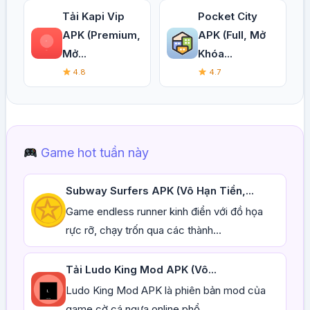
Tải Kapi Vip
Pocket City
APK (Premium,
APK (Full, Mở
Mở...
Khóa...
4.8
4.7
Game hot tuần này
Subway Surfers APK (Vô Hạn Tiền,...
Game endless runner kinh điển với đồ họa
rực rỡ, chạy trốn qua các thành...
Tải Ludo King Mod APK (Vô...
Ludo King Mod APK là phiên bản mod của
game cờ cá ngựa online phổ...