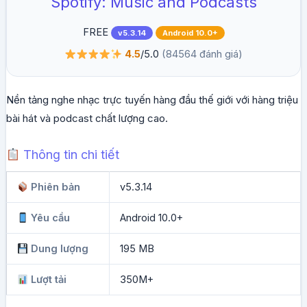
Spotify: Music and Podcasts
FREE
v5.3.14
Android 10.0+
4.5
/5.0
(84564 đánh giá)
Nền tảng nghe nhạc trực tuyến hàng đầu thế giới với hàng triệu
bài hát và podcast chất lượng cao.
Thông tin chi tiết
Phiên bản
v5.3.14
Yêu cầu
Android 10.0+
Dung lượng
195 MB
Lượt tải
350M+