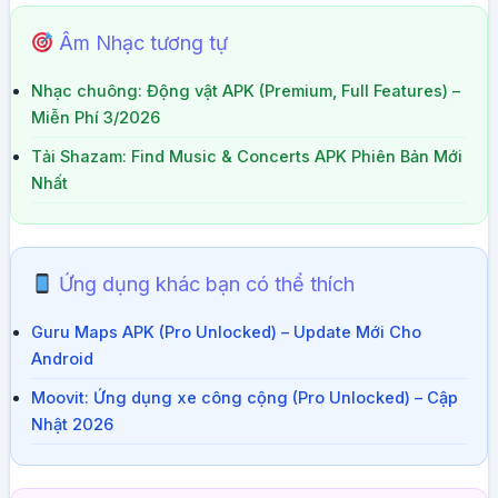
Âm Nhạc tương tự
Nhạc chuông: Động vật APK (Premium, Full Features) –
Miễn Phí 3/2026
Tải Shazam: Find Music & Concerts APK Phiên Bản Mới
Nhất
Ứng dụng khác bạn có thể thích
Guru Maps APK (Pro Unlocked) – Update Mới Cho
Android
Moovit: Ứng dụng xe công cộng (Pro Unlocked) – Cập
Nhật 2026