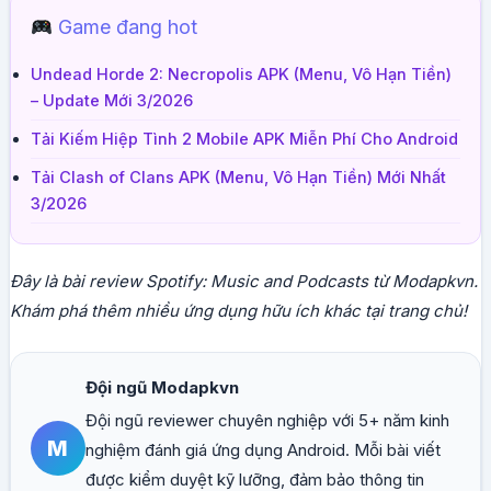
Game đang hot
Undead Horde 2: Necropolis APK (Menu, Vô Hạn Tiền)
– Update Mới 3/2026
Tải Kiếm Hiệp Tình 2 Mobile APK Miễn Phí Cho Android
Tải Clash of Clans APK (Menu, Vô Hạn Tiền) Mới Nhất
3/2026
Đây là bài review Spotify: Music and Podcasts từ Modapkvn.
Khám phá thêm nhiều ứng dụng hữu ích khác tại trang chủ!
Đội ngũ Modapkvn
Đội ngũ reviewer chuyên nghiệp với 5+ năm kinh
M
nghiệm đánh giá ứng dụng Android. Mỗi bài viết
được kiểm duyệt kỹ lưỡng, đảm bảo thông tin