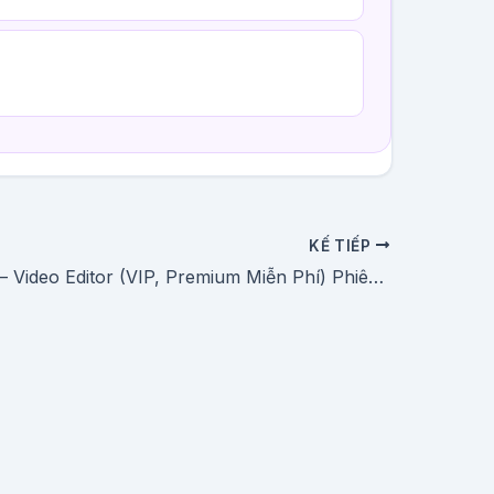
KẾ TIẾP
Tải CapCut – Video Editor (VIP, Premium Miễn Phí) Phiên Bản Mới Nhất