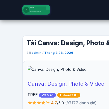
Nhảy
tới
nội
dung
Tải Canva: Design, Photo 
admin
Tháng 3 28, 2026
Bởi
/
Canva: Design, Photo & Video
FREE
v13.5.48
Android 7.0+
4.7
/5.0
(87177 đánh giá)