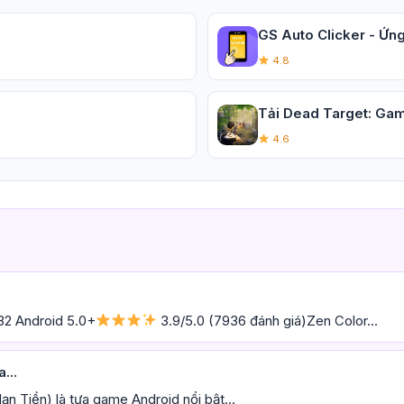
GS Auto Clicker - Ứng
4.8
Tải Dead Target: Gam
4.6
32 Android 5.0+
3.9/5.0 (7936 đánh giá)Zen Color...
...
 Tiền) là tựa game Android nổi bật...