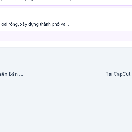
oài rồng, xây dựng thành phố và...
ChatGPT APK (Full, Mở Khóa Tính Năng) – Phiên Bản Mới Nhất