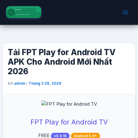
Nhảy
tới
nội
dung
Tải FPT Play for Android TV
APK Cho Android Mới Nhất
2026
Bởi
/
admin
Tháng 3 28, 2026
FPT Play for Android TV
FREE
v5.0.15
Android 5.0+