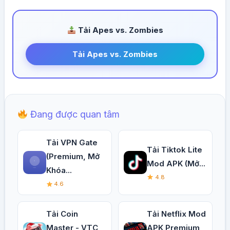
Tải Apes vs. Zombies
Tải Apes vs. Zombies
Đang được quan tâm
Tải VPN Gate
Tải Tiktok Lite
(Premium, Mở
Mod APK (Mở...
Khóa...
4.8
4.6
Tải Coin
Tải Netflix Mod
Master - VTC
APK Premium