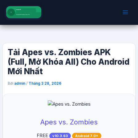
Nhảy
tới
nội
dung
Tải Apes vs. Zombies APK
(Full, Mở Khóa All) Cho Android
Mới Nhất
Bởi
/
admin
Tháng 3 28, 2026
Apes vs. Zombies
FREE
v10.3.63
Android 7.0+